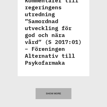
Kommentarer till
regeringens
utredning
”Samordnad
utveckling för
god och nära
vård” (S 2017:01)
– Föreningen
Alternativ till
Psykofarmaka
SHOW MORE