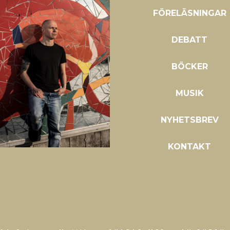
FÖRELÄSNINGAR
DEBATT
BÖCKER
MUSIK
NYHETSBREV
KONTAKT