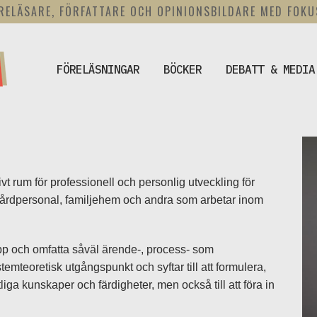
RELÄSARE, FÖRFATTARE OCH OPINIONSBILDARE MED FOK
FÖRELÄSNINGAR
BÖCKER
DEBATT & MEDIA
t rum för professionell och personlig utveckling för
 vårdpersonal, familjehem och andra som arbetar inom
upp och omfatta såväl ärende-, process- som
teoretisk utgångspunkt och syftar till att formulera,
iga kunskaper och färdigheter, men också till att föra in