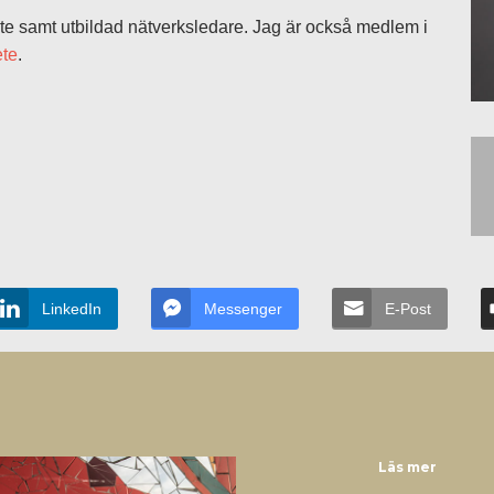
ete samt utbildad nätverksledare. Jag är också medlem i
ete
.
LinkedIn
Messenger
E-Post
Läs mer