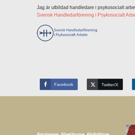
Jag är utbildad handledare i psykosocialt arb
Svensk Handledarförening i Psykosocialt Arb
Facebook
Twitter/X
Socionom, föreläsare, författare