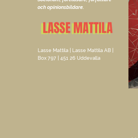
och opinionsbildare.
Lasse Mattila | Lasse Mattila AB |
Box 797 | 451 26 Uddevalla