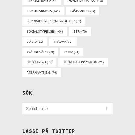
PSYKISK HÄLSA
(63)
PSYKISK OHÄLSA
(174)
PSYKOFARMAKA
(141)
SJÄLVMORD
(36)
SKYDDADE PERSONUPPGIFTER
(37)
SOCIALSTYRELSEN
(44)
SSRI
(70)
SUICID
(32)
TRAUMA
(89)
TVÅNGSVÅRD
(39)
UNGA
(24)
UTSÄTTNING
(33)
UTSÄTTNINGSSYMTOM
(22)
ÅTERHÄMTNING
(76)
SÖK
LASSE PÅ TWITTER