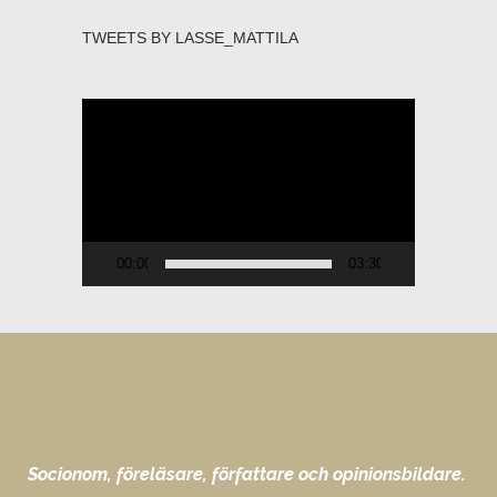
TWEETS BY LASSE_MATTILA
Videospelare
00:00
03:30
Socionom, föreläsare, författare och opinionsbildare.