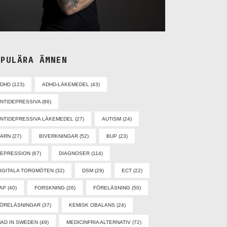
OPULÄRA ÄMNEN
ADHD
(123)
ADHD-LÄKEMEDEL
(43)
NTIDEPRESSIVA
(86)
NTIDEPRESSIVA LÄKEMEDEL
(27)
AUTISM
(24)
BARN
(27)
BIVERKNINGAR
(52)
BUP
(23)
EPRESSION
(67)
DIAGNOSER
(114)
IGITALA TORGMÖTEN
(32)
DSM
(29)
ECT
(22)
AP
(40)
FORSKNING
(26)
FÖRELÄSNING
(50)
ÖRELÄSNINGAR
(37)
KEMISK OBALANS
(24)
AD IN SWEDEN
(49)
MEDICINFRIA ALTERNATIV
(72)