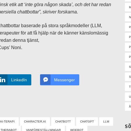
nsk etik att ‘inte göra någon skada’, och det har redan
M
siella chattbottar”, skriver forskarna.
N
-chattbottar baserade på stora språkmodeller (LLM,
P
terapeuter för att få hjälp när de känner känslomässig
redan denna tjänst,
 Cups’ Noni.
P
P
S
LinkedIn
Messenger
U
Å
AI-TERAPI
CHARACTER.AI
CHATBOTT
CHATGPT
LLM
S
THERABOT
VANFÖRESTÄLLNINGAR
WOEBOT