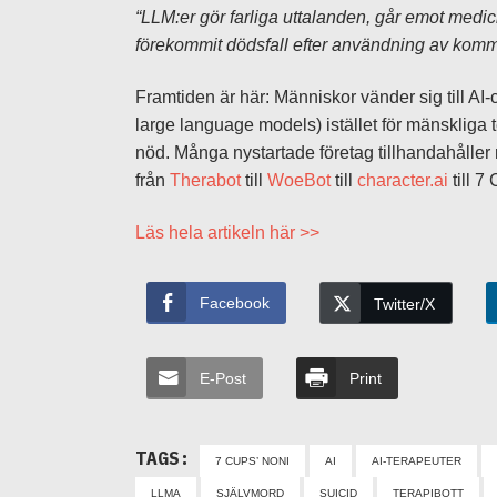
“LLM:er gör farliga uttalanden, går emot medici
förekommit dödsfall efter användning av kommer
Framtiden är här: Människor vänder sig till AI
large language models) istället för mänskliga 
nöd. Många nystartade företag tillhandahåller 
från
Therabot
till
WoeBot
till
character.ai
till 7
Läs hela artikeln här >>
Facebook
Twitter/X
E-Post
Print
TAGS:
7 CUPS’ NONI
AI
AI-TERAPEUTER
LLMA
SJÄLVMORD
SUICID
TERAPIBOTT