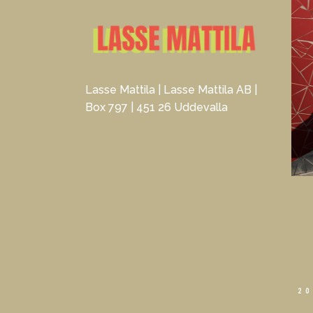
Lasse Mattila | Lasse Mattila AB |
Box 797 | 451 26 Uddevalla
20