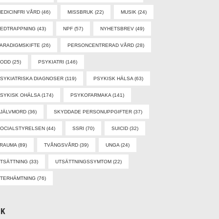
EDICINFRI VÅRD
(46)
MISSBRUK
(22)
MUSIK
(24)
EDTRAPPNING
(43)
NPF
(57)
NYHETSBREV
(49)
ARADIGMSKIFTE
(26)
PERSONCENTRERAD VÅRD
(28)
PODD
(25)
PSYKIATRI
(146)
SYKIATRISKA DIAGNOSER
(119)
PSYKISK HÄLSA
(63)
SYKISK OHÄLSA
(174)
PSYKOFARMAKA
(141)
SJÄLVMORD
(36)
SKYDDADE PERSONUPPGIFTER
(37)
OCIALSTYRELSEN
(44)
SSRI
(70)
SUICID
(32)
TRAUMA
(89)
TVÅNGSVÅRD
(39)
UNGA
(24)
TSÄTTNING
(33)
UTSÄTTNINGSSYMTOM
(22)
TERHÄMTNING
(76)
ÖK