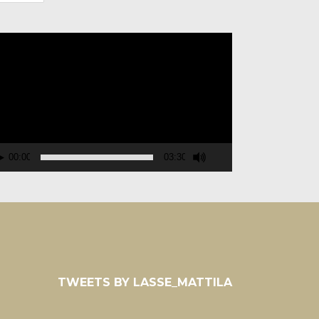
deospelare
00:00
03:30
TWEETS BY LASSE_MATTILA