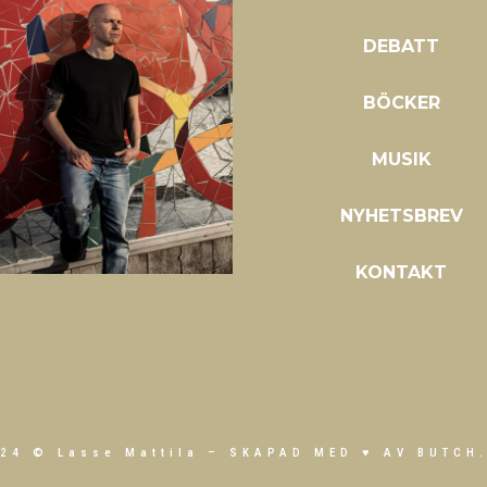
DEBATT
BÖCKER
MUSIK
NYHETSBREV
KONTAKT
24 © Lasse Mattila –
SKAPAD MED ♥ AV BUTCH