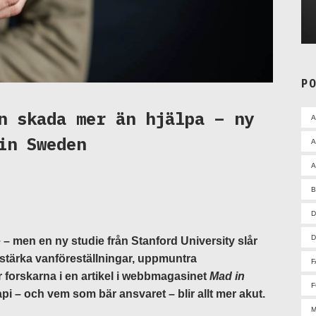
P
n skada mer än hjälpa – ny
in Sweden
A
A
D
D
re – men en ny studie från Stanford University slår
örstärka vanföreställningar, uppmuntra
F
ar forskarna i en artikel i webbmagasinet
Mad in
F
pi – och vem som bär ansvaret – blir allt mer akut.
M