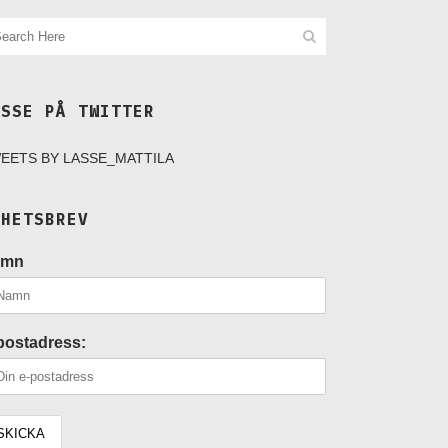
ASSE PÅ TWITTER
EETS BY LASSE_MATTILA
YHETSBREV
amn
postadress: