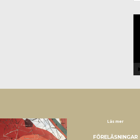
Vi
Läs mer
FÖRELÄSNINGAR