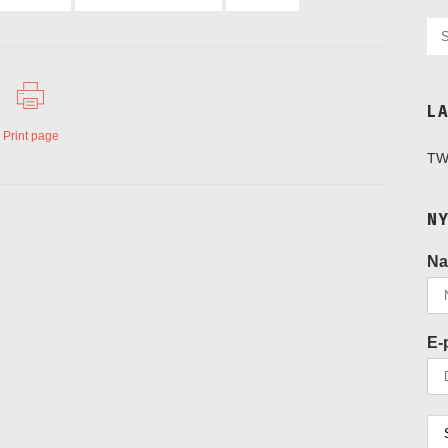
L
Print page
TW
N
N
E-