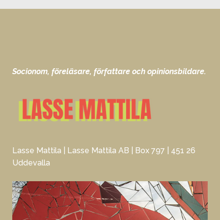
Socionom, föreläsare, författare och opinionsbildare.
Lasse Mattila | Lasse Mattila AB | Box 797 | 451 26
Uddevalla