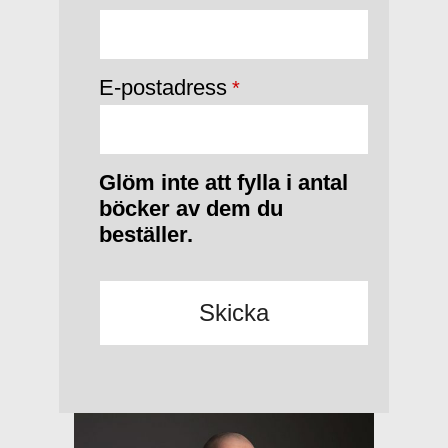
E-postadress
*
Glöm inte att fylla i antal
böcker av dem du
beställer.
Skicka
Detta
fält
bör