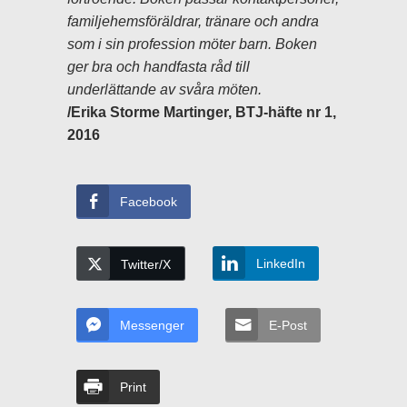
familjehemsföräldrar, tränare och andra
som i sin profession möter barn. Boken
ger bra och handfasta råd till
underlättande av svåra möten.
/Erika Storme Martinger, BTJ-häfte nr 1,
2016
Facebook
LinkedIn
Twitter/X
Messenger
E-Post
Print