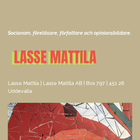
Socionom, föreläsare, författare och opinionsbildare.
Lasse Mattila | Lasse Mattila AB | Box 797 | 451 26
Uddevalla