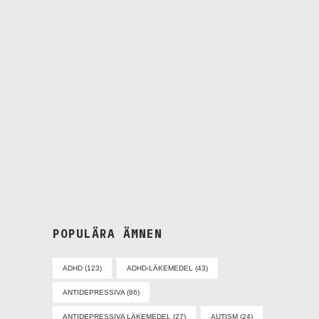
lördagen den 24
oktober genomförs
enligt plan –
Föreningen
Alternativ till
Psykofarmaka
POPULÄRA ÄMNEN
ADHD
(123)
ADHD-LÄKEMEDEL
(43)
ANTIDEPRESSIVA
(86)
ANTIDEPRESSIVA LÄKEMEDEL
(27)
AUTISM
(24)