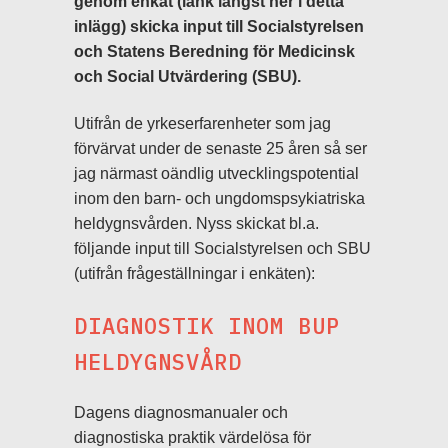
genom enkät (länk längst ner i detta
inlägg) skicka input till Socialstyrelsen
och Statens Beredning för Medicinsk
och Social Utvärdering (SBU).
Utifrån de yrkeserfarenheter som jag
förvärvat under de senaste 25 åren så ser
jag närmast oändlig utvecklingspotential
inom den barn- och ungdomspsykiatriska
heldygnsvården. Nyss skickat bl.a.
följande input till Socialstyrelsen och SBU
(utifrån frågeställningar i enkäten):
DIAGNOSTIK INOM BUP
HELDYGNSVÅRD
Dagens diagnosmanualer och
diagnostiska praktik värdelösa för