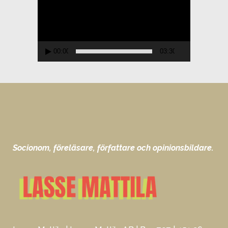
00:00
03:30
Socionom, föreläsare, författare och opinionsbildare.