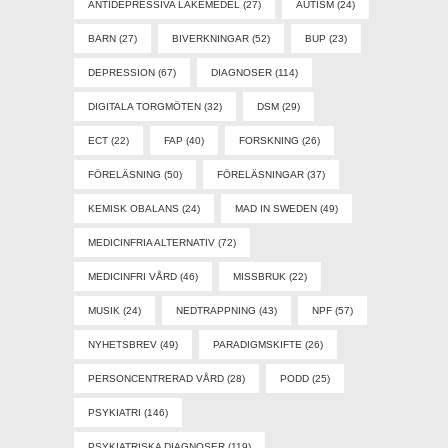
ANTIDEPRESSIVA LÄKEMEDEL
(27)
AUTISM
(24)
BARN
(27)
BIVERKNINGAR
(52)
BUP
(23)
DEPRESSION
(67)
DIAGNOSER
(114)
DIGITALA TORGMÖTEN
(32)
DSM
(29)
ECT
(22)
FAP
(40)
FORSKNING
(26)
FÖRELÄSNING
(50)
FÖRELÄSNINGAR
(37)
KEMISK OBALANS
(24)
MAD IN SWEDEN
(49)
MEDICINFRIA ALTERNATIV
(72)
MEDICINFRI VÅRD
(46)
MISSBRUK
(22)
MUSIK
(24)
NEDTRAPPNING
(43)
NPF
(57)
NYHETSBREV
(49)
PARADIGMSKIFTE
(26)
PERSONCENTRERAD VÅRD
(28)
PODD
(25)
PSYKIATRI
(146)
PSYKIATRISKA DIAGNOSER
(119)