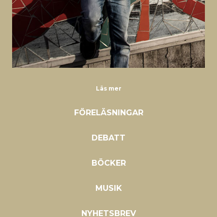
Läs mer
FÖRELÄSNINGAR
DEBATT
BÖCKER
MUSIK
NYHETSBREV