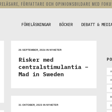
RELÄSARE, FÖRFATTARE OCH OPINIONSBILDARE MED FOK
FÖRELÄSNINGAR
BÖCKER
DEBATT & MEDI
26 SEPTEMBER, 2024
IN
NYHETER
Risker med
P
centralstimulantia –
Mad in Sweden
A
A
31 OKTOBER, 2023
IN
NYHETER
D