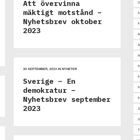
Att övervinna
D
mäktigt motstånd –
F
Nyhetsbrev oktober
F
2023
M
M
N
P
30 SEPTEMBER, 2023
IN
NYHETER
Sverige – En
demokratur –
P
Nyhetsbrev september
P
2023
S