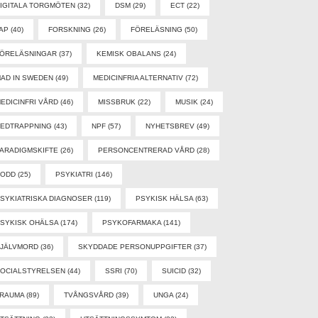
IGITALA TORGMÖTEN
(32)
DSM
(29)
ECT
(22)
AP
(40)
FORSKNING
(26)
FÖRELÄSNING
(50)
ÖRELÄSNINGAR
(37)
KEMISK OBALANS
(24)
AD IN SWEDEN
(49)
MEDICINFRIA ALTERNATIV
(72)
EDICINFRI VÅRD
(46)
MISSBRUK
(22)
MUSIK
(24)
EDTRAPPNING
(43)
NPF
(57)
NYHETSBREV
(49)
ARADIGMSKIFTE
(26)
PERSONCENTRERAD VÅRD
(28)
PODD
(25)
PSYKIATRI
(146)
SYKIATRISKA DIAGNOSER
(119)
PSYKISK HÄLSA
(63)
SYKISK OHÄLSA
(174)
PSYKOFARMAKA
(141)
SJÄLVMORD
(36)
SKYDDADE PERSONUPPGIFTER
(37)
OCIALSTYRELSEN
(44)
SSRI
(70)
SUICID
(32)
TRAUMA
(89)
TVÅNGSVÅRD
(39)
UNGA
(24)