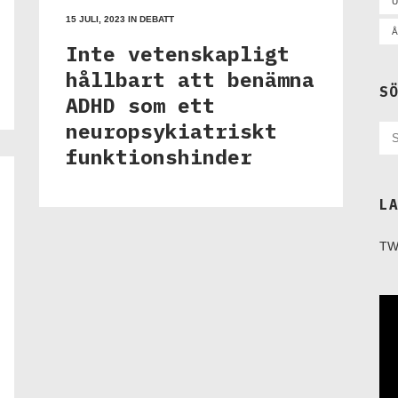
U
15 JULI, 2023
IN
DEBATT
Å
Inte vetenskapligt
hållbart att benämna
S
ADHD som ett
neuropsykiatriskt
funktionshinder
L
TW
Vi