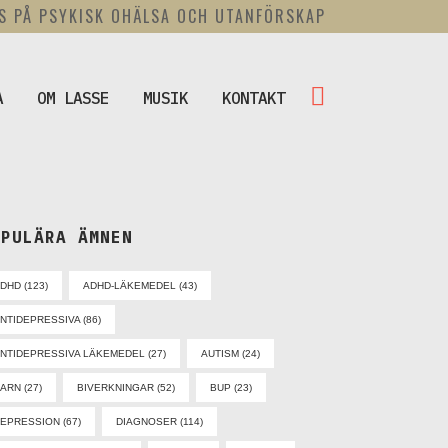
US PÅ PSYKISK OHÄLSA OCH UTANFÖRSKAP
A
OM LASSE
MUSIK
KONTAKT
OPULÄRA ÄMNEN
ADHD
(123)
ADHD-LÄKEMEDEL
(43)
NTIDEPRESSIVA
(86)
NTIDEPRESSIVA LÄKEMEDEL
(27)
AUTISM
(24)
BARN
(27)
BIVERKNINGAR
(52)
BUP
(23)
EPRESSION
(67)
DIAGNOSER
(114)