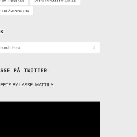
TSÄTTNING
(33)
UTSÄTTNINGSSYMTOM
(22)
TERHÄMTNING
(76)
ÖK
ASSE PÅ TWITTER
EETS BY LASSE_MATTILA
deospelare