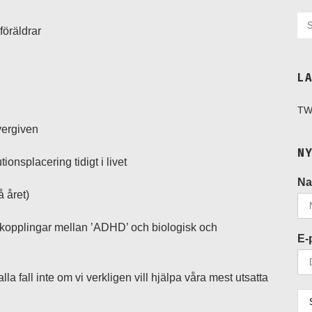
öräldrar
L
TW
vergiven
N
ionsplacering tidigt i livet
N
 året)
 kopplingar mellan ’ADHD’ och biologisk och
E-
alla fall inte om vi verkligen vill hjälpa våra mest utsatta