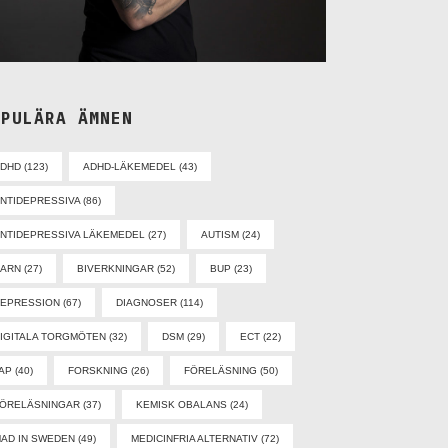
OPULÄRA ÄMNEN
ADHD
(123)
ADHD-LÄKEMEDEL
(43)
NTIDEPRESSIVA
(86)
NTIDEPRESSIVA LÄKEMEDEL
(27)
AUTISM
(24)
BARN
(27)
BIVERKNINGAR
(52)
BUP
(23)
EPRESSION
(67)
DIAGNOSER
(114)
IGITALA TORGMÖTEN
(32)
DSM
(29)
ECT
(22)
AP
(40)
FORSKNING
(26)
FÖRELÄSNING
(50)
ÖRELÄSNINGAR
(37)
KEMISK OBALANS
(24)
AD IN SWEDEN
(49)
MEDICINFRIA ALTERNATIV
(72)