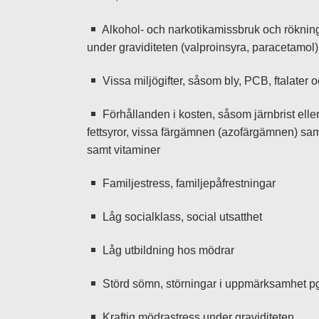
Alkohol- och narkotikamissbruk och rökning
under graviditeten (valproinsyra, paracetamol)
Vissa miljögifter, såsom bly, PCB, ftalater 
Förhållanden i kosten, såsom järnbrist elle
fettsyror, vissa färgämnen (azofärgämnen) samt 
samt vitaminer
Familjestress, familjepåfrestningar
Låg socialklass, social utsatthet
Låg utbildning hos mödrar
Störd sömn, störningar i uppmärksamhet pg
Kraftig mödrastress under graviditeten