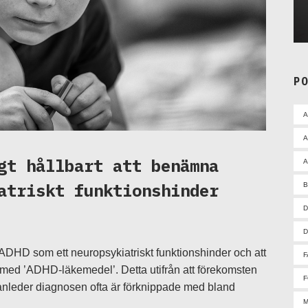
P
A
gt hållbart att benämna
A
atriskt funktionshinder
D
D
 ADHD som ett neuropsykiatriskt funktionshinder och att
F
 med ’ADHD-läkemedel’. Detta utifrån att förekomsten
F
anleder diagnosen ofta är förknippade med bland
M