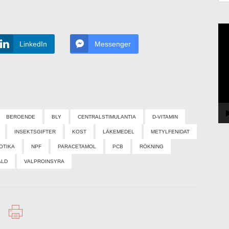
Vi
LinkedIn
Messenger
BEROENDE
BLY
CENTRALSTIMULANTIA
D-VITAMIN
INSEKTSGIFTER
KOST
LÄKEMEDEL
METYLFENIDAT
OTIKA
NPF
PARACETAMOL
PCB
RÖKNING
ÅLD
VALPROINSYRA