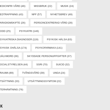
EDICINFRI VÅRD
(46)
MISSBRUK
(22)
MUSIK
(24)
EDTRAPPNING
(43)
NPF
(57)
NYHETSBREV
(49)
ARADIGMSKIFTE
(26)
PERSONCENTRERAD VÅRD
(28)
PODD
(25)
PSYKIATRI
(146)
SYKIATRISKA DIAGNOSER
(119)
PSYKISK HÄLSA
(63)
SYKISK OHÄLSA
(174)
PSYKOFARMAKA
(141)
SJÄLVMORD
(36)
SKYDDADE PERSONUPPGIFTER
(37)
OCIALSTYRELSEN
(44)
SSRI
(70)
SUICID
(32)
TRAUMA
(89)
TVÅNGSVÅRD
(39)
UNGA
(24)
TSÄTTNING
(33)
UTSÄTTNINGSSYMTOM
(22)
TERHÄMTNING
(76)
ÖK