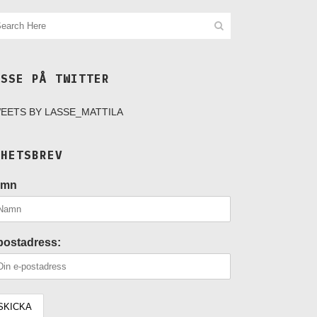
ASSE PÅ TWITTER
EETS BY LASSE_MATTILA
YHETSBREV
amn
postadress: