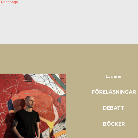
Print page
Läs mer
FÖRELÄSNINGAR
DEBATT
BÖCKER