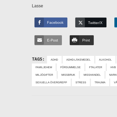
Lasse
Facebook
Twitter/X
E-Post
Print
TAGS:
ADHD
ADHD-LÄKEMEDEL
ALKOHOL
FAMILJEHEM
FÖRSUMMELSE
FTALATER
HVB
MILJÖGIFTER
MISSBRUK
MISSHANDEL
NARK
SEXUELLA ÖVERGREPP
STRESS
TRAUMA
V