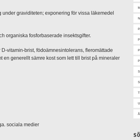
M
 under graviditeten; exponering för vissa läkemedel
N
P
och organiska fosforbaserade insektsgifter.
r D-vitamin-brist, födoämnesintolerans, fleromättade
P
en generellt sämre kost som lett till brist på mineraler
P
S
U
Å
a. sociala medier
S