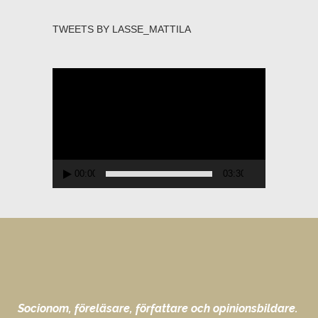
TWEETS BY LASSE_MATTILA
Videospelare
00:00
03:30
Socionom, föreläsare, författare och opinionsbildare.