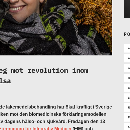
P
A
eg mot revolution inom
A
lsa
D
D
de läkemedelsbehandling har ökat kraftigt i Sverige
F
itiken mot den biomedicinska förklaringsmodellen
F
v dagens hälso- och sjukvård. Fredagen den 13
M
Föreningen för Integrativ Medicin
(FIM) och