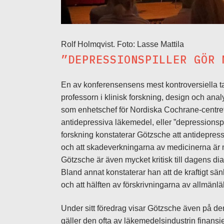
Rolf Holmqvist. Foto: Lasse Mattila
”DEPRESSIONSPILLER GÖR 
En av konferensensens mest kontroversiella tal
professorn i klinisk forskning, design och an
som enhetschef för Nordiska Cochrane-centret 
antidepressiva läkemedel, eller ”depressions
forskning konstaterar Götzsche att antidepress
och att skadeverkningarna av medicinerna är my
Götzsche är även mycket kritisk till dagens di
Bland annat konstaterar han att de kraftigt sän
och att hälften av förskrivningarna av allmänl
Under sitt föredrag visar Götzsche även på d
gäller den ofta av läkemedelsindustrin finans