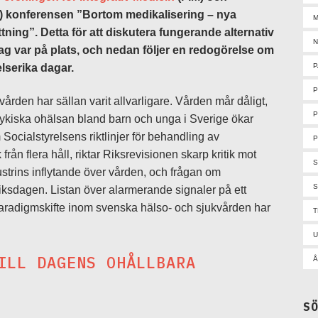
) konferensen ”Bortom medikalisering – nya
M
ning”. Detta för att diskutera fungerande alternativ
N
g var på plats, och nedan följer en redogörelse om
P
lserika dagar.
rden har sällan varit allvarligare. Vården mår dåligt,
P
Psykiska ohälsan bland barn och unga i Sverige ökar
Socialstyrelsens riktlinjer för behandling av
P
från flera håll, riktar Riksrevisionen skarp kritik mot
strins inflytande över vården, och frågan om
S
r Riksdagen. Listan över alarmerande signaler på ett
paradigmskifte inom svenska hälso- och sjukvården har
U
ILL DAGENS OHÅLLBARA
Å
S