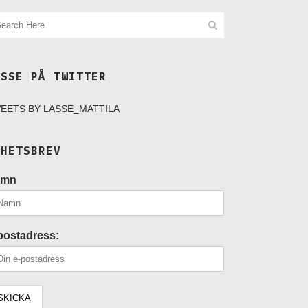
ASSE PÅ TWITTER
EETS BY LASSE_MATTILA
YHETSBREV
amn
postadress: