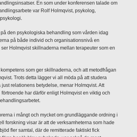
ehandlingsinsatser. En som under konferensen talade om
handlingsarbete var Rolf Holmqvist, psykolog,
 psykologi.
rar på den psykologiska behandling som vården idag
rerna på både individ och organisationsnivå en
n, ser Holmqvist skillnaderna mellan terapeuter som en
la kompetens som ger skillnaderna, och att metodfrågan
st. Trots detta lägger vi all möda på att studera
 just relationens betydelse, menar Holmqvist. Att
 förtroende har därför enligt Holmqvist en viktig och
behandlingsarbetet.
orerna i mångt och mycket om grundläggande ordning i
ll forskning visar är att de verksamheterna som hade
jöd fler samtal, där de remitterade faktiskt fick