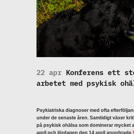
22 apr
Konferens ett st
arbetet med psykisk ohä
Psykiatriska diagnoser med ofta efterföljan
under de senaste åren. Samtidigt växer kr
på psykisk ohälsa som dominerar mycket a
april och lördagen den 14 april anordnade