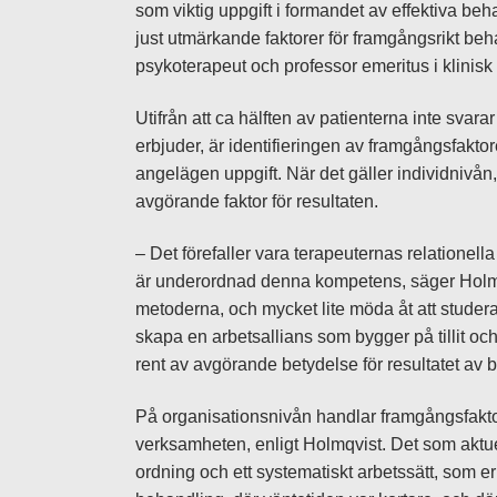
som viktig uppgift i formandet av effektiva b
just utmärkande faktorer för framgångsrikt be
psykoterapeut och professor emeritus i klinisk
Utifrån att ca hälften av patienterna inte sva
erbjuder, är identifieringen av framgångsfakto
angelägen uppgift. När det gäller individnivå
avgörande faktor för resultaten.
– Det förefaller vara terapeuternas relationel
är underordnad denna kompetens, säger Holmqvi
metoderna, och mycket lite möda åt att studera
skapa en arbetsallians som bygger på tillit och
rent av avgörande betydelse för resultatet av 
På organisationsnivån handlar framgångsfakt
verksamheten, enligt Holmqvist. Det som aktue
ordning och ett systematiskt arbetssätt, som erb