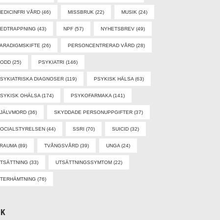
EDICINFRI VÅRD
(46)
MISSBRUK
(22)
MUSIK
(24)
EDTRAPPNING
(43)
NPF
(57)
NYHETSBREV
(49)
ARADIGMSKIFTE
(26)
PERSONCENTRERAD VÅRD
(28)
PODD
(25)
PSYKIATRI
(146)
SYKIATRISKA DIAGNOSER
(119)
PSYKISK HÄLSA
(63)
SYKISK OHÄLSA
(174)
PSYKOFARMAKA
(141)
SJÄLVMORD
(36)
SKYDDADE PERSONUPPGIFTER
(37)
OCIALSTYRELSEN
(44)
SSRI
(70)
SUICID
(32)
TRAUMA
(89)
TVÅNGSVÅRD
(39)
UNGA
(24)
TSÄTTNING
(33)
UTSÄTTNINGSSYMTOM
(22)
TERHÄMTNING
(76)
ÖK