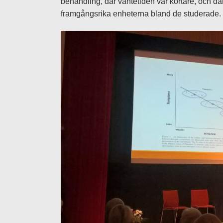
behandling, där väntetiden var kortare, och d
framgångsrika enheterna bland de studerade.