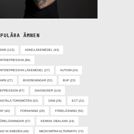
OPULÄRA ÄMNEN
ADHD
(123)
ADHD-LÄKEMEDEL
(43)
NTIDEPRESSIVA
(86)
NTIDEPRESSIVA LÄKEMEDEL
(27)
AUTISM
(24)
BARN
(27)
BIVERKNINGAR
(52)
BUP
(23)
EPRESSION
(67)
DIAGNOSER
(114)
IGITALA TORGMÖTEN
(32)
DSM
(29)
ECT
(22)
AP
(40)
FORSKNING
(26)
FÖRELÄSNING
(50)
ÖRELÄSNINGAR
(37)
KEMISK OBALANS
(24)
AD IN SWEDEN
(49)
MEDICINFRIA ALTERNATIV
(72)