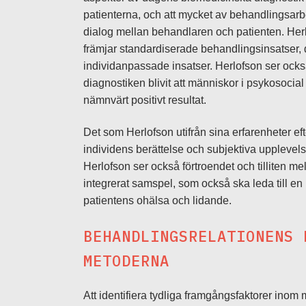
patienterna, och att mycket av behandlingsar
dialog mellan behandlaren och patienten. Herl
främjar standardiserade behandlingsinsatser, där
individanpassade insatser. Herlofson ser ock
diagnostiken blivit att människor i psykosocia
nämnvärt positivt resultat.
Det som Herlofson utifrån sina erfarenheter ef
individens berättelse och subjektiva upplevelse
Herlofson ser också förtroendet och tilliten me
integrerat samspel, som också ska leda till en 
patientens ohälsa och lidande.
BEHANDLINGSRELATIONENS 
METODERNA
Att identifiera tydliga framgångsfaktorer inom