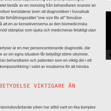
betet består av en monolog från behandlaren snarare än
ofson konstaterar även att diagnostiken i huvudsak
Vi
 förhållningssättet ”one size fits all” försvårar
så att en av konsekvenserna av den biomedicinska
l nöd stämplas som sjuka och medicineras felaktigt utan
terlyser är en mer personcentrerande diagnostik, där
 av sin egna situation får betydligt större utrymme.
llan behandlaren och patienten som en viktig del i ett
kompassriktning i valet av insatserna för att minska
BETYDELSE VIKTIGARE ÄN
 människovårdande yrken har alltid varit en lika komplex