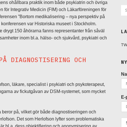
agens ohållbara praktik inom både psykiatrin och övriga
 för Integrativ Medicin (FIM) och Läkarföreningen för
nferensen ”Bortom medikalisering – nya perspektiv på
r konferensen var Historiska museet i Stockholm.
 de drygt 150 åhörarna fanns representanter från såväl
L
rksamheter inom bl.a. hälso- och sjukvård, psykiatri och
TW
PÅ DIAGNOSTISERING OCH
N
N
son, läkare, specialist i psykiatri och psykoterapeut,
ingarna av fickutgåvan av DSM-systemet, som mycket
E-
a beror på, vilket gör både diagnostiseringen och
erlofson. Det som Herlofson lyfter som problematiska
r bl.a. dess objektifiering och anonymisering av