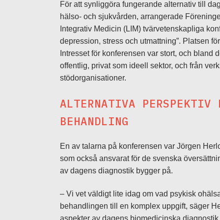
För att synliggöra fungerande alternativ till d
hälso- och sjukvården, arrangerade Föreningen
Integrativ Medicin (LIM) tvärvetenskapliga ko
depression, stress och utmattning”. Platsen fö
Intresset för konferensen var stort, och bland
offentlig, privat som ideell sektor, och från ve
stödorganisationer.
ALTERNATIVA PERSPEKTIV 
BEHANDLING
En av talarna på konferensen var Jörgen Herlof
som också ansvarat för de svenska översättn
av dagens diagnostik bygger på.
– Vi vet väldigt lite idag om vad psykisk ohäls
behandlingen till en komplex uppgift, säger H
aspekter av dagens biomedicinska diagnostik ä