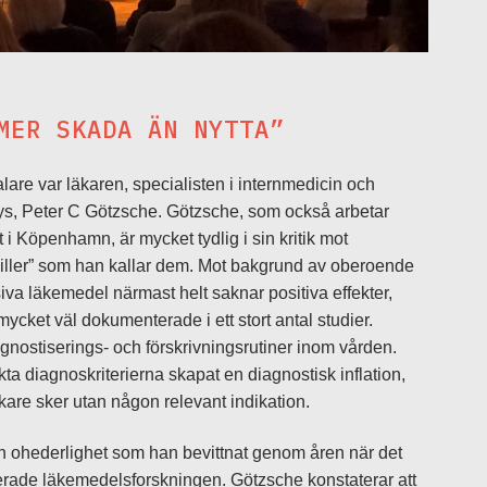
MER SKADA ÄN NYTTA”
are var läkaren, specialisten i internmedicin och
alys, Peter C Götzsche. Götzsche, som också arbetar
i Köpenhamn, är mycket tydlig i sin kritik mot
piller” som han kallar dem. Mot bakgrund av oberoende
iva läkemedel närmast helt saknar positiva effekter,
cket väl dokumenterade i ett stort antal studier.
agnostiserings- och förskrivningsrutiner inom vården.
kta diagnoskriterierna skapat en diagnostisk inflation,
äkare sker utan någon relevant indikation.
en ohederlighet som han bevittnat genom åren när det
ierade läkemedelsforskningen. Götzsche konstaterar att