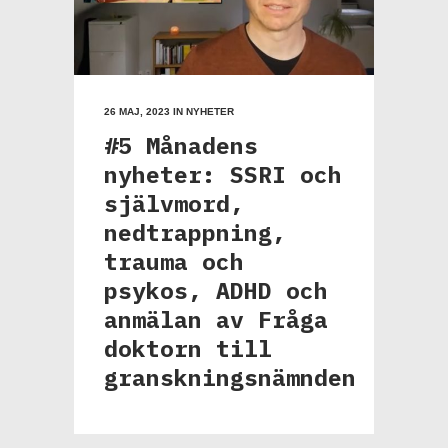
26 MAJ, 2023
IN
NYHETER
#5 Månadens
nyheter: SSRI och
självmord,
nedtrappning,
trauma och
psykos, ADHD och
anmälan av Fråga
doktorn till
granskningsnämnden