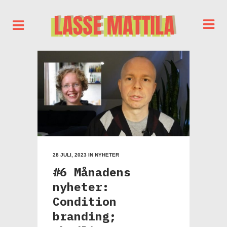
28 JULI, 2023
IN
NYHETER
#6 Månadens
nyheter:
Condition
branding;