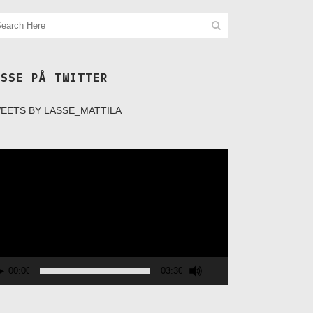
ASSE PÅ TWITTER
EETS BY LASSE_MATTILA
deospelare
00:00
03:30