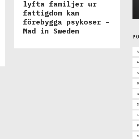
lyfta familjer ur
fattigdom kan
förebygga psykoser –
Mad in Sweden
P
A
A
D
D
F
F
M