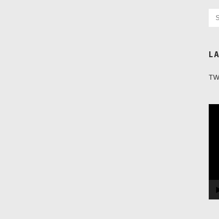
L
TW
Vi