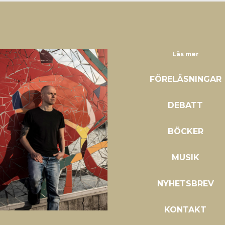
Läs mer
FÖRELÄSNINGAR
DEBATT
BÖCKER
MUSIK
NYHETSBREV
KONTAKT