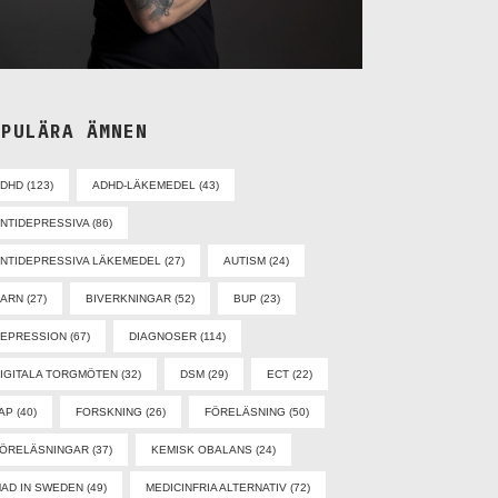
OPULÄRA ÄMNEN
ADHD
(123)
ADHD-LÄKEMEDEL
(43)
NTIDEPRESSIVA
(86)
NTIDEPRESSIVA LÄKEMEDEL
(27)
AUTISM
(24)
BARN
(27)
BIVERKNINGAR
(52)
BUP
(23)
EPRESSION
(67)
DIAGNOSER
(114)
IGITALA TORGMÖTEN
(32)
DSM
(29)
ECT
(22)
AP
(40)
FORSKNING
(26)
FÖRELÄSNING
(50)
ÖRELÄSNINGAR
(37)
KEMISK OBALANS
(24)
AD IN SWEDEN
(49)
MEDICINFRIA ALTERNATIV
(72)