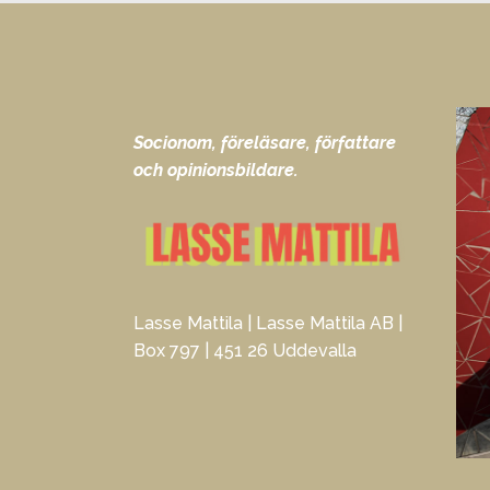
Socionom, föreläsare, författare
och opinionsbildare.
Lasse Mattila | Lasse Mattila AB |
Box 797 | 451 26 Uddevalla