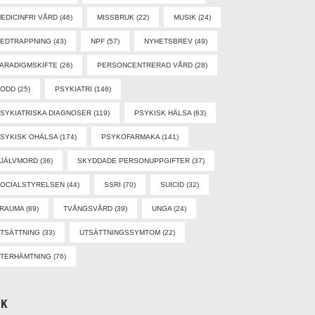
EDICINFRI VÅRD
(46)
MISSBRUK
(22)
MUSIK
(24)
EDTRAPPNING
(43)
NPF
(57)
NYHETSBREV
(49)
ARADIGMSKIFTE
(26)
PERSONCENTRERAD VÅRD
(28)
PODD
(25)
PSYKIATRI
(146)
SYKIATRISKA DIAGNOSER
(119)
PSYKISK HÄLSA
(63)
SYKISK OHÄLSA
(174)
PSYKOFARMAKA
(141)
SJÄLVMORD
(36)
SKYDDADE PERSONUPPGIFTER
(37)
OCIALSTYRELSEN
(44)
SSRI
(70)
SUICID
(32)
TRAUMA
(89)
TVÅNGSVÅRD
(39)
UNGA
(24)
TSÄTTNING
(33)
UTSÄTTNINGSSYMTOM
(22)
TERHÄMTNING
(76)
ÖK