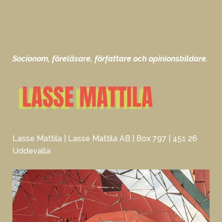
Socionom, föreläsare, författare och opinionsbildare.
Lasse Mattila | Lasse Mattila AB | Box 797 | 451 26
Uddevalla