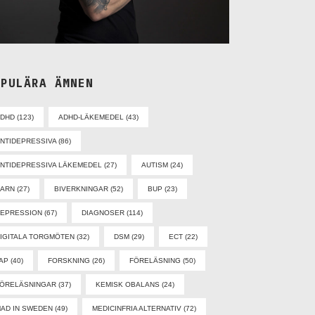
OPULÄRA ÄMNEN
ADHD
(123)
ADHD-LÄKEMEDEL
(43)
NTIDEPRESSIVA
(86)
NTIDEPRESSIVA LÄKEMEDEL
(27)
AUTISM
(24)
BARN
(27)
BIVERKNINGAR
(52)
BUP
(23)
EPRESSION
(67)
DIAGNOSER
(114)
IGITALA TORGMÖTEN
(32)
DSM
(29)
ECT
(22)
AP
(40)
FORSKNING
(26)
FÖRELÄSNING
(50)
ÖRELÄSNINGAR
(37)
KEMISK OBALANS
(24)
AD IN SWEDEN
(49)
MEDICINFRIA ALTERNATIV
(72)