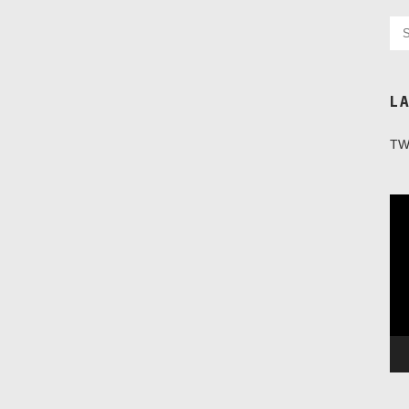
L
TW
Vi