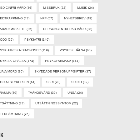
EDICINFRI VÅRD
(46)
MISSBRUK
(22)
MUSIK
(24)
EDTRAPPNING
(43)
NPF
(57)
NYHETSBREV
(49)
ARADIGMSKIFTE
(26)
PERSONCENTRERAD VÅRD
(28)
PODD
(25)
PSYKIATRI
(146)
SYKIATRISKA DIAGNOSER
(119)
PSYKISK HÄLSA
(63)
SYKISK OHÄLSA
(174)
PSYKOFARMAKA
(141)
SJÄLVMORD
(36)
SKYDDADE PERSONUPPGIFTER
(37)
OCIALSTYRELSEN
(44)
SSRI
(70)
SUICID
(32)
TRAUMA
(89)
TVÅNGSVÅRD
(39)
UNGA
(24)
TSÄTTNING
(33)
UTSÄTTNINGSSYMTOM
(22)
TERHÄMTNING
(76)
ÖK