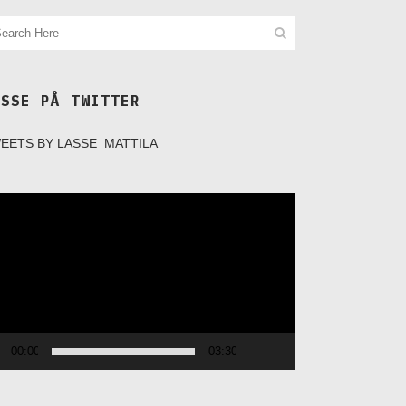
ASSE PÅ TWITTER
EETS BY LASSE_MATTILA
deospelare
00:00
03:30