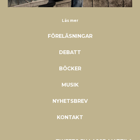
Läs mer
FÖRELÄSNINGAR
DEBATT
BÖCKER
MUSIK
NYHETSBREV
KONTAKT