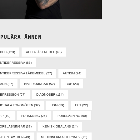
OPULÄRA ÄMNEN
ADHD
(123)
ADHD-LÄKEMEDEL
(43)
NTIDEPRESSIVA
(86)
NTIDEPRESSIVA LÄKEMEDEL
(27)
AUTISM
(24)
BARN
(27)
BIVERKNINGAR
(52)
BUP
(23)
EPRESSION
(67)
DIAGNOSER
(114)
IGITALA TORGMÖTEN
(32)
DSM
(29)
ECT
(22)
AP
(40)
FORSKNING
(26)
FÖRELÄSNING
(50)
ÖRELÄSNINGAR
(37)
KEMISK OBALANS
(24)
AD IN SWEDEN
(49)
MEDICINFRIA ALTERNATIV
(72)