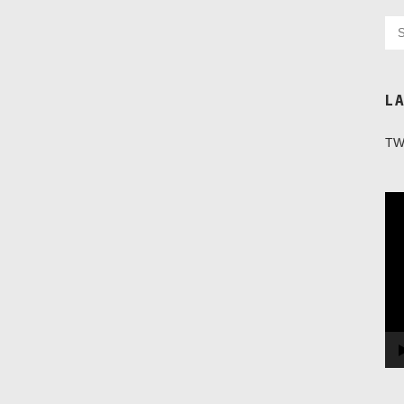
L
TW
Vi