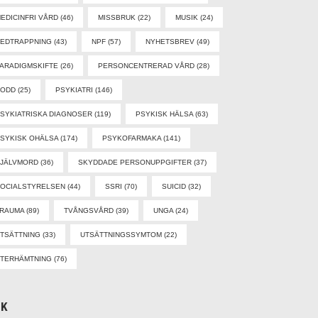
EDICINFRI VÅRD
(46)
MISSBRUK
(22)
MUSIK
(24)
EDTRAPPNING
(43)
NPF
(57)
NYHETSBREV
(49)
ARADIGMSKIFTE
(26)
PERSONCENTRERAD VÅRD
(28)
PODD
(25)
PSYKIATRI
(146)
SYKIATRISKA DIAGNOSER
(119)
PSYKISK HÄLSA
(63)
SYKISK OHÄLSA
(174)
PSYKOFARMAKA
(141)
SJÄLVMORD
(36)
SKYDDADE PERSONUPPGIFTER
(37)
OCIALSTYRELSEN
(44)
SSRI
(70)
SUICID
(32)
TRAUMA
(89)
TVÅNGSVÅRD
(39)
UNGA
(24)
TSÄTTNING
(33)
UTSÄTTNINGSSYMTOM
(22)
TERHÄMTNING
(76)
ÖK