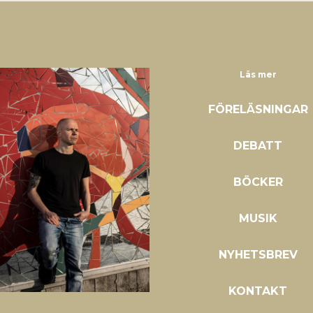
Läs mer
FÖRELÄSNINGAR
DEBATT
BÖCKER
MUSIK
NYHETSBREV
KONTAKT