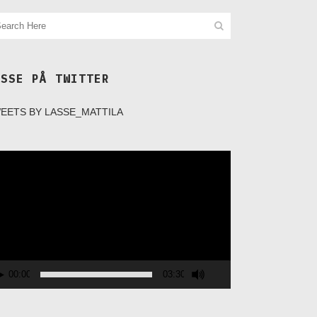
ASSE PÅ TWITTER
EETS BY LASSE_MATTILA
deospelare
00:00
03:30