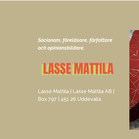
Socionom, föreläsare, författare
och opinionsbildare.
Lasse Mattila | Lasse Mattila AB |
Box 797 | 451 26 Uddevalla