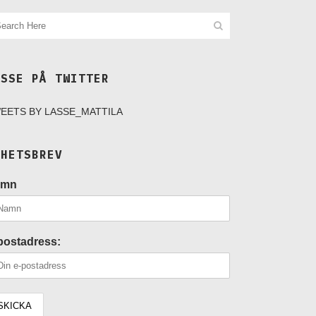
ASSE PÅ TWITTER
EETS BY LASSE_MATTILA
YHETSBREV
amn
postadress: