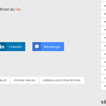
M
finner du
här
.
N
P
P
P
LinkedIn
Messenger
S
U
MILJÖ
PSYKISK OHÄLSA
UDDEVALLA ECO FILM FESTIVAL
Å
S