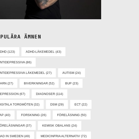
OPULÄRA ÄMNEN
ADHD
(123)
ADHD-LÄKEMEDEL
(43)
NTIDEPRESSIVA
(86)
NTIDEPRESSIVA LÄKEMEDEL
(27)
AUTISM
(24)
BARN
(27)
BIVERKNINGAR
(52)
BUP
(23)
EPRESSION
(67)
DIAGNOSER
(114)
IGITALA TORGMÖTEN
(32)
DSM
(29)
ECT
(22)
AP
(40)
FORSKNING
(26)
FÖRELÄSNING
(50)
ÖRELÄSNINGAR
(37)
KEMISK OBALANS
(24)
AD IN SWEDEN
(49)
MEDICINFRIA ALTERNATIV
(72)