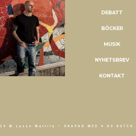
DEBATT
BÖCKER
MUSIK
NYHETSBREV
KONTAKT
24 © Lasse Mattila –
SKAPAD MED ♥ AV BUTCH