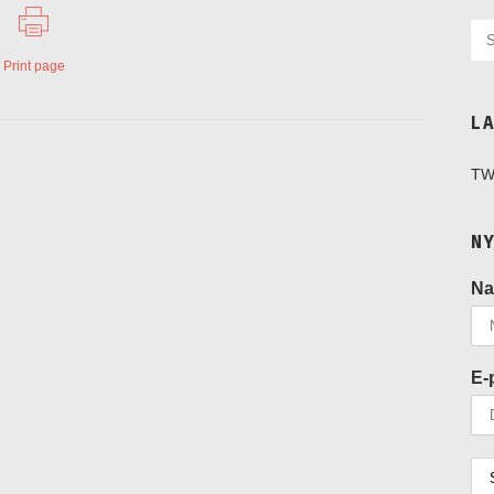
Print page
L
TW
N
N
E-