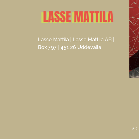
Lasse Mattila | Lasse Mattila AB |
Box 797 | 451 26 Uddevalla
20