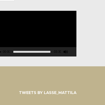
deospelare
00:00
03:30
TWEETS BY LASSE_MATTILA