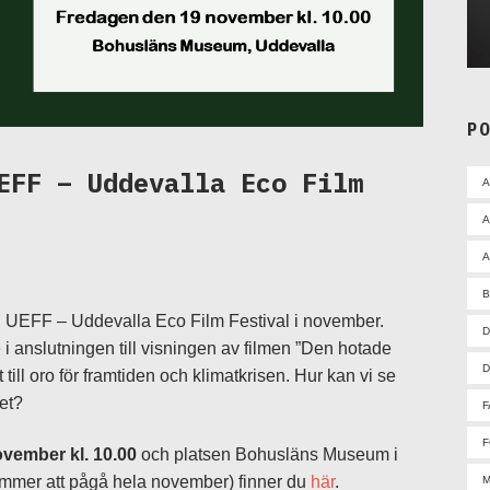
P
EFF – Uddevalla Eco Film
A
A
id UEFF – Uddevalla Eco Film Festival i november.
D
 anslutningen till visningen av filmen ”Den hotade
D
till oro för framtiden och klimatkrisen. Hur kan vi se
het?
F
F
vember kl. 10.00
och platsen Bohusläns Museum i
mmer att pågå hela november) finner du
här
.
M