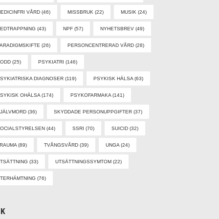
EDICINFRI VÅRD
(46)
MISSBRUK
(22)
MUSIK
(24)
EDTRAPPNING
(43)
NPF
(57)
NYHETSBREV
(49)
ARADIGMSKIFTE
(26)
PERSONCENTRERAD VÅRD
(28)
PODD
(25)
PSYKIATRI
(146)
SYKIATRISKA DIAGNOSER
(119)
PSYKISK HÄLSA
(63)
SYKISK OHÄLSA
(174)
PSYKOFARMAKA
(141)
SJÄLVMORD
(36)
SKYDDADE PERSONUPPGIFTER
(37)
OCIALSTYRELSEN
(44)
SSRI
(70)
SUICID
(32)
TRAUMA
(89)
TVÅNGSVÅRD
(39)
UNGA
(24)
TSÄTTNING
(33)
UTSÄTTNINGSSYMTOM
(22)
TERHÄMTNING
(76)
ÖK