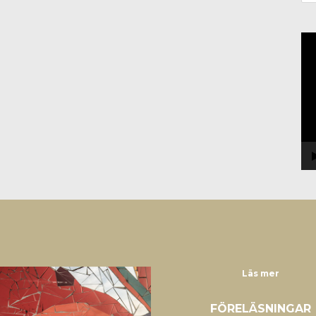
Vi
Läs mer
FÖRELÄSNINGAR