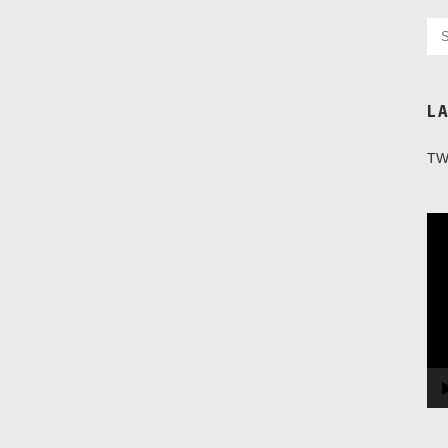
L
TW
Vi