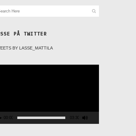
ASSE PÅ TWITTER
EETS BY LASSE_MATTILA
deospelare
00:00
03:30