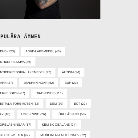
OPULÄRA ÄMNEN
ADHD
(123)
ADHD-LÄKEMEDEL
(43)
NTIDEPRESSIVA
(86)
NTIDEPRESSIVA LÄKEMEDEL
(27)
AUTISM
(24)
BARN
(27)
BIVERKNINGAR
(52)
BUP
(23)
EPRESSION
(67)
DIAGNOSER
(114)
IGITALA TORGMÖTEN
(32)
DSM
(29)
ECT
(22)
AP
(40)
FORSKNING
(26)
FÖRELÄSNING
(50)
ÖRELÄSNINGAR
(37)
KEMISK OBALANS
(24)
AD IN SWEDEN
(49)
MEDICINFRIA ALTERNATIV
(72)