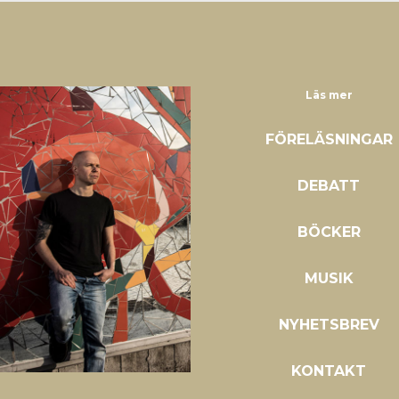
Läs mer
FÖRELÄSNINGAR
DEBATT
BÖCKER
MUSIK
NYHETSBREV
KONTAKT