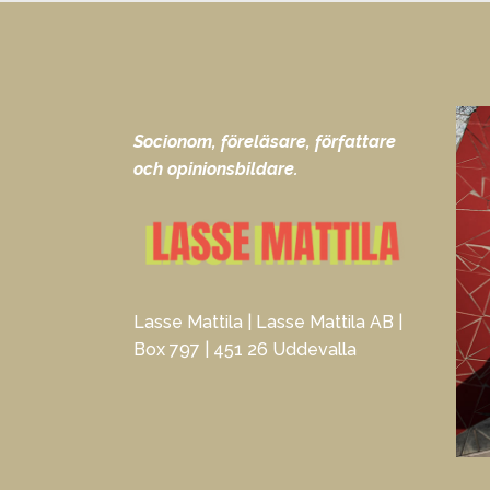
Socionom, föreläsare, författare
och opinionsbildare.
Lasse Mattila | Lasse Mattila AB |
Box 797 | 451 26 Uddevalla