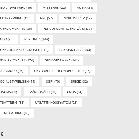
EDICINFRI VÅRD
(46)
MISSBRUK
(22)
MUSIK
(24)
EDTRAPPNING
(43)
NPF
(57)
NYHETSBREV
(49)
ARADIGMSKIFTE
(26)
PERSONCENTRERAD VÅRD
(28)
PODD
(25)
PSYKIATRI
(146)
SYKIATRISKA DIAGNOSER
(119)
PSYKISK HÄLSA
(63)
SYKISK OHÄLSA
(174)
PSYKOFARMAKA
(141)
SJÄLVMORD
(36)
SKYDDADE PERSONUPPGIFTER
(37)
OCIALSTYRELSEN
(44)
SSRI
(70)
SUICID
(32)
TRAUMA
(89)
TVÅNGSVÅRD
(39)
UNGA
(24)
TSÄTTNING
(33)
UTSÄTTNINGSSYMTOM
(22)
TERHÄMTNING
(76)
ÖK