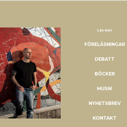
Läs mer
FÖRELÄSNINGAR
DEBATT
BÖCKER
MUSIK
NYHETSBREV
KONTAKT