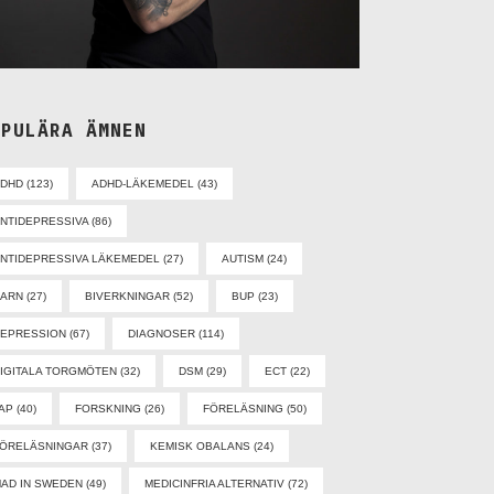
OPULÄRA ÄMNEN
ADHD
(123)
ADHD-LÄKEMEDEL
(43)
NTIDEPRESSIVA
(86)
NTIDEPRESSIVA LÄKEMEDEL
(27)
AUTISM
(24)
BARN
(27)
BIVERKNINGAR
(52)
BUP
(23)
EPRESSION
(67)
DIAGNOSER
(114)
IGITALA TORGMÖTEN
(32)
DSM
(29)
ECT
(22)
AP
(40)
FORSKNING
(26)
FÖRELÄSNING
(50)
ÖRELÄSNINGAR
(37)
KEMISK OBALANS
(24)
AD IN SWEDEN
(49)
MEDICINFRIA ALTERNATIV
(72)