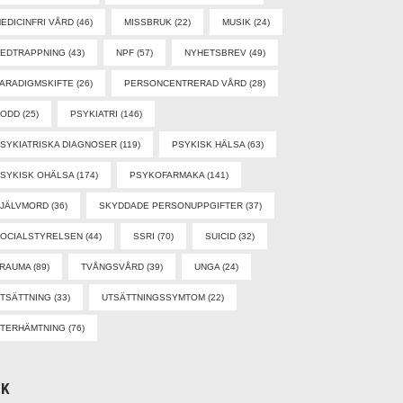
EDICINFRI VÅRD
(46)
MISSBRUK
(22)
MUSIK
(24)
EDTRAPPNING
(43)
NPF
(57)
NYHETSBREV
(49)
ARADIGMSKIFTE
(26)
PERSONCENTRERAD VÅRD
(28)
PODD
(25)
PSYKIATRI
(146)
SYKIATRISKA DIAGNOSER
(119)
PSYKISK HÄLSA
(63)
SYKISK OHÄLSA
(174)
PSYKOFARMAKA
(141)
SJÄLVMORD
(36)
SKYDDADE PERSONUPPGIFTER
(37)
OCIALSTYRELSEN
(44)
SSRI
(70)
SUICID
(32)
TRAUMA
(89)
TVÅNGSVÅRD
(39)
UNGA
(24)
TSÄTTNING
(33)
UTSÄTTNINGSSYMTOM
(22)
TERHÄMTNING
(76)
ÖK