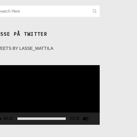
ASSE PÅ TWITTER
EETS BY LASSE_MATTILA
deospelare
00:00
03:30