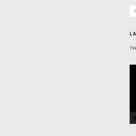
L
TW
Vi