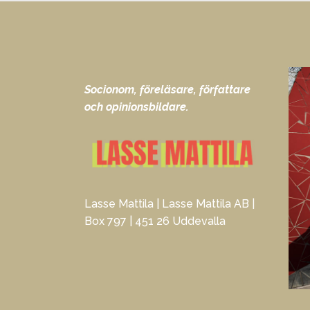
Socionom, föreläsare, författare
och opinionsbildare.
Lasse Mattila | Lasse Mattila AB |
Box 797 | 451 26 Uddevalla