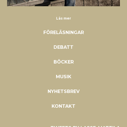
Läs mer
FÖRELÄSNINGAR
DEBATT
BÖCKER
MUSIK
NYHETSBREV
KONTAKT