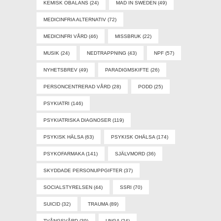
KEMISK OBALANS
(24)
MAD IN SWEDEN
(49)
MEDICINFRIA ALTERNATIV
(72)
MEDICINFRI VÅRD
(46)
MISSBRUK
(22)
MUSIK
(24)
NEDTRAPPNING
(43)
NPF
(57)
NYHETSBREV
(49)
PARADIGMSKIFTE
(26)
PERSONCENTRERAD VÅRD
(28)
PODD
(25)
PSYKIATRI
(146)
PSYKIATRISKA DIAGNOSER
(119)
PSYKISK HÄLSA
(63)
PSYKISK OHÄLSA
(174)
PSYKOFARMAKA
(141)
SJÄLVMORD
(36)
SKYDDADE PERSONUPPGIFTER
(37)
SOCIALSTYRELSEN
(44)
SSRI
(70)
SUICID
(32)
TRAUMA
(89)
TVÅNGSVÅRD
(39)
UNGA
(24)