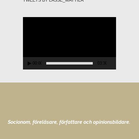
TWEETS BY LASSE_MATTILA
Videospelare
00:00
03:30
Socionom, föreläsare, författare och opinionsbildare.