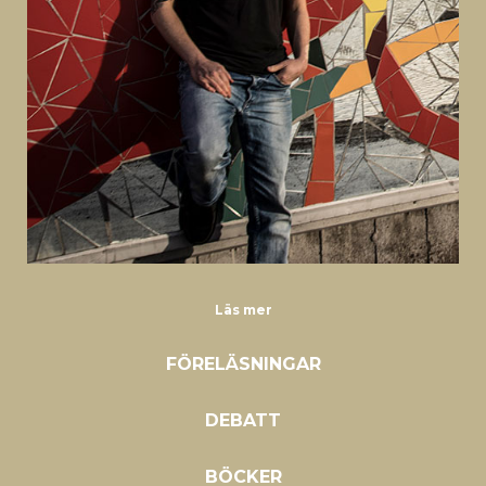
Läs mer
FÖRELÄSNINGAR
DEBATT
BÖCKER