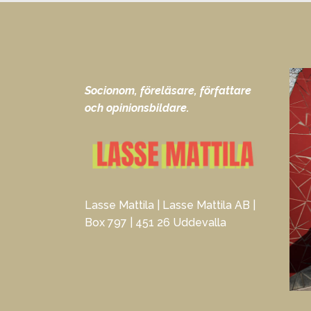
Socionom, föreläsare, författare
och opinionsbildare.
Lasse Mattila | Lasse Mattila AB |
Box 797 | 451 26 Uddevalla