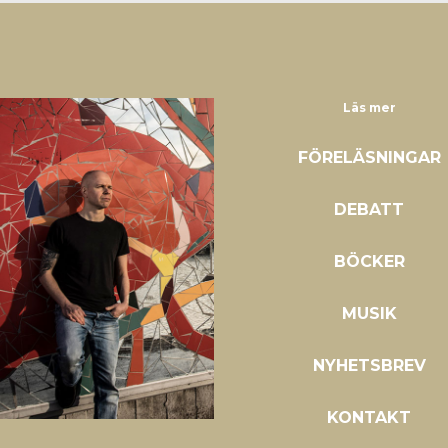
Läs mer
FÖRELÄSNINGAR
DEBATT
BÖCKER
MUSIK
NYHETSBREV
KONTAKT