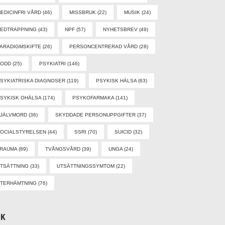
EDICINFRI VÅRD
(46)
MISSBRUK
(22)
MUSIK
(24)
EDTRAPPNING
(43)
NPF
(57)
NYHETSBREV
(49)
ARADIGMSKIFTE
(26)
PERSONCENTRERAD VÅRD
(28)
PODD
(25)
PSYKIATRI
(146)
SYKIATRISKA DIAGNOSER
(119)
PSYKISK HÄLSA
(63)
SYKISK OHÄLSA
(174)
PSYKOFARMAKA
(141)
SJÄLVMORD
(36)
SKYDDADE PERSONUPPGIFTER
(37)
OCIALSTYRELSEN
(44)
SSRI
(70)
SUICID
(32)
TRAUMA
(89)
TVÅNGSVÅRD
(39)
UNGA
(24)
TSÄTTNING
(33)
UTSÄTTNINGSSYMTOM
(22)
TERHÄMTNING
(76)
ÖK