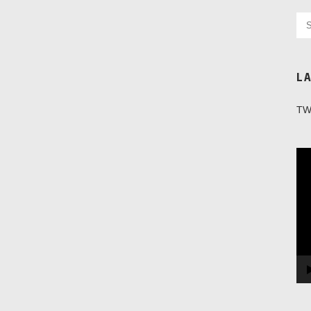
L
TW
Vi