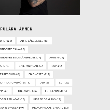
OPULÄRA ÄMNEN
ADHD
(123)
ADHD-LÄKEMEDEL
(43)
NTIDEPRESSIVA
(86)
NTIDEPRESSIVA LÄKEMEDEL
(27)
AUTISM
(24)
BARN
(27)
BIVERKNINGAR
(52)
BUP
(23)
EPRESSION
(67)
DIAGNOSER
(114)
IGITALA TORGMÖTEN
(32)
DSM
(29)
ECT
(22)
AP
(40)
FORSKNING
(26)
FÖRELÄSNING
(50)
ÖRELÄSNINGAR
(37)
KEMISK OBALANS
(24)
AD IN SWEDEN
(49)
MEDICINFRIA ALTERNATIV
(72)