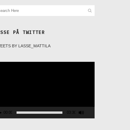
ASSE PÅ TWITTER
EETS BY LASSE_MATTILA
deospelare
00:00
03:30