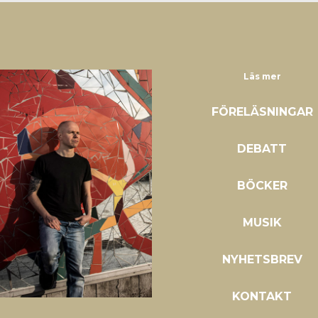
Läs mer
FÖRELÄSNINGAR
DEBATT
BÖCKER
MUSIK
NYHETSBREV
KONTAKT