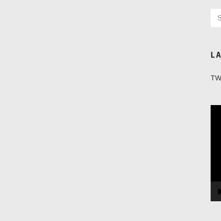
L
TW
Vi