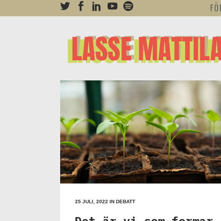
FÖ
25 JULI, 2022
IN
DEBATT
Det är vi som formar