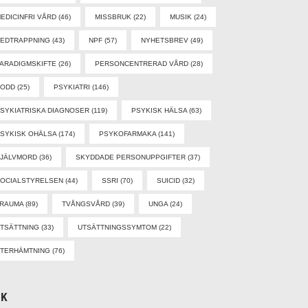
EDICINFRI VÅRD
(46)
MISSBRUK
(22)
MUSIK
(24)
EDTRAPPNING
(43)
NPF
(57)
NYHETSBREV
(49)
ARADIGMSKIFTE
(26)
PERSONCENTRERAD VÅRD
(28)
PODD
(25)
PSYKIATRI
(146)
SYKIATRISKA DIAGNOSER
(119)
PSYKISK HÄLSA
(63)
SYKISK OHÄLSA
(174)
PSYKOFARMAKA
(141)
SJÄLVMORD
(36)
SKYDDADE PERSONUPPGIFTER
(37)
OCIALSTYRELSEN
(44)
SSRI
(70)
SUICID
(32)
TRAUMA
(89)
TVÅNGSVÅRD
(39)
UNGA
(24)
TSÄTTNING
(33)
UTSÄTTNINGSSYMTOM
(22)
TERHÄMTNING
(76)
ÖK