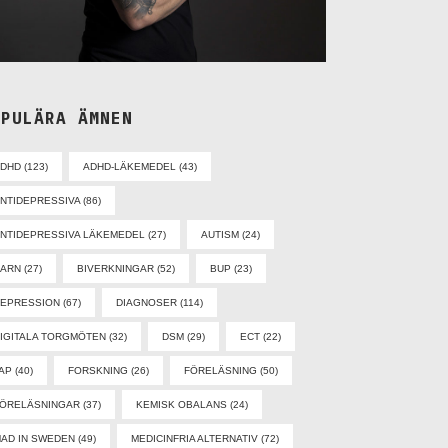
OPULÄRA ÄMNEN
ADHD
(123)
ADHD-LÄKEMEDEL
(43)
NTIDEPRESSIVA
(86)
NTIDEPRESSIVA LÄKEMEDEL
(27)
AUTISM
(24)
BARN
(27)
BIVERKNINGAR
(52)
BUP
(23)
EPRESSION
(67)
DIAGNOSER
(114)
IGITALA TORGMÖTEN
(32)
DSM
(29)
ECT
(22)
AP
(40)
FORSKNING
(26)
FÖRELÄSNING
(50)
ÖRELÄSNINGAR
(37)
KEMISK OBALANS
(24)
AD IN SWEDEN
(49)
MEDICINFRIA ALTERNATIV
(72)