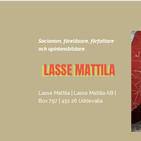
Socionom, föreläsare, författare
och opinionsbildare.
Lasse Mattila | Lasse Mattila AB |
Box 797 | 451 26 Uddevalla