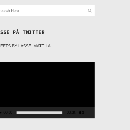
ASSE PÅ TWITTER
EETS BY LASSE_MATTILA
deospelare
00:00
03:30