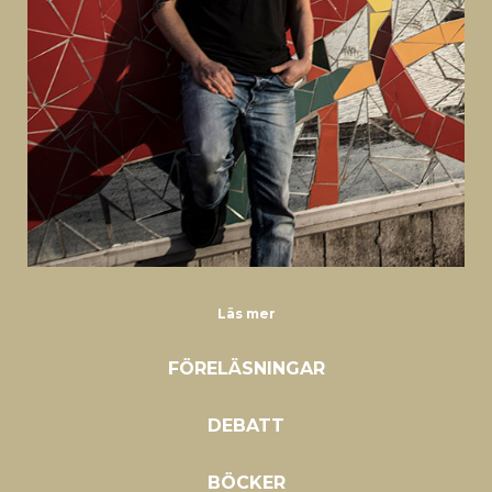
Läs mer
FÖRELÄSNINGAR
DEBATT
BÖCKER