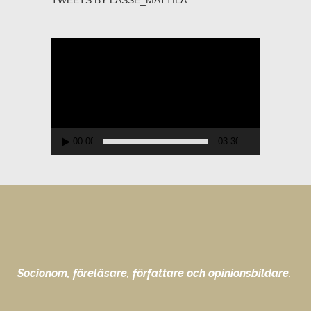
TWEETS BY LASSE_MATTILA
Videospelare
00:00
03:30
Socionom, föreläsare, författare och opinionsbildare.