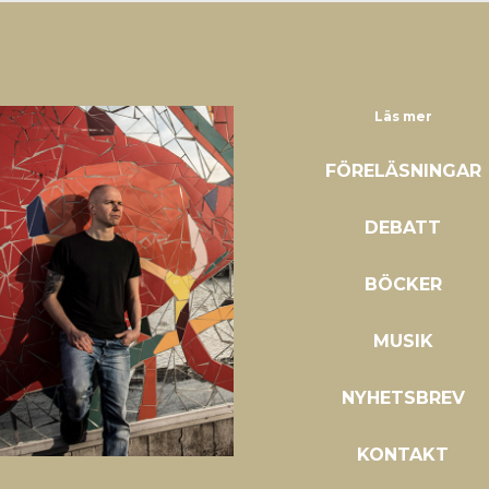
Läs mer
FÖRELÄSNINGAR
DEBATT
BÖCKER
MUSIK
NYHETSBREV
KONTAKT