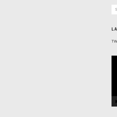
L
TW
Vi