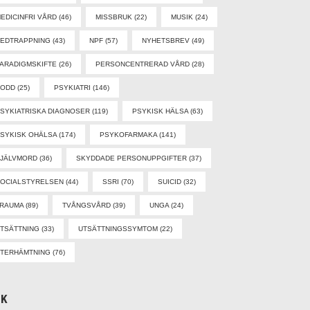
EDICINFRI VÅRD
(46)
MISSBRUK
(22)
MUSIK
(24)
EDTRAPPNING
(43)
NPF
(57)
NYHETSBREV
(49)
ARADIGMSKIFTE
(26)
PERSONCENTRERAD VÅRD
(28)
PODD
(25)
PSYKIATRI
(146)
SYKIATRISKA DIAGNOSER
(119)
PSYKISK HÄLSA
(63)
SYKISK OHÄLSA
(174)
PSYKOFARMAKA
(141)
SJÄLVMORD
(36)
SKYDDADE PERSONUPPGIFTER
(37)
OCIALSTYRELSEN
(44)
SSRI
(70)
SUICID
(32)
TRAUMA
(89)
TVÅNGSVÅRD
(39)
UNGA
(24)
TSÄTTNING
(33)
UTSÄTTNINGSSYMTOM
(22)
TERHÄMTNING
(76)
ÖK