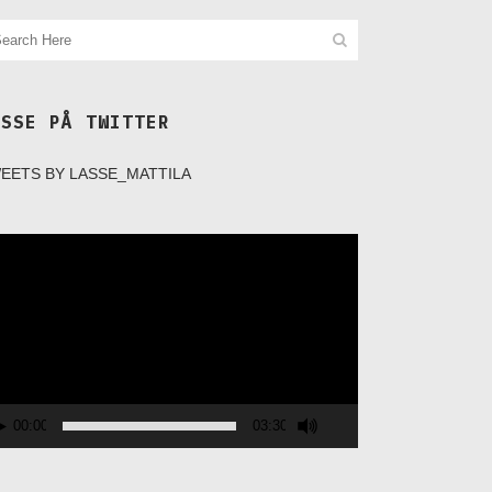
ASSE PÅ TWITTER
EETS BY LASSE_MATTILA
deospelare
00:00
03:30