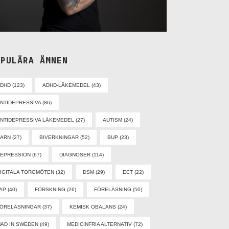
OPULÄRA ÄMNEN
ADHD
(123)
ADHD-LÄKEMEDEL
(43)
NTIDEPRESSIVA
(86)
NTIDEPRESSIVA LÄKEMEDEL
(27)
AUTISM
(24)
BARN
(27)
BIVERKNINGAR
(52)
BUP
(23)
EPRESSION
(67)
DIAGNOSER
(114)
IGITALA TORGMÖTEN
(32)
DSM
(29)
ECT
(22)
AP
(40)
FORSKNING
(26)
FÖRELÄSNING
(50)
ÖRELÄSNINGAR
(37)
KEMISK OBALANS
(24)
AD IN SWEDEN
(49)
MEDICINFRIA ALTERNATIV
(72)