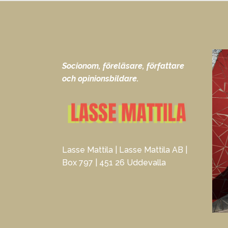
Socionom, föreläsare, författare
och opinionsbildare.
Lasse Mattila | Lasse Mattila AB |
Box 797 | 451 26 Uddevalla