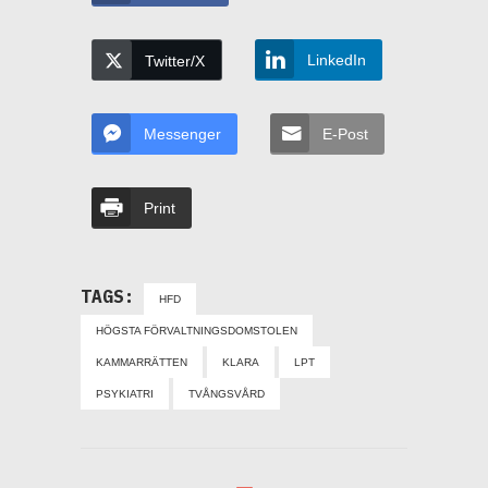
LinkedIn
Twitter/X
Messenger
E-Post
Print
TAGS:
HFD
HÖGSTA FÖRVALTNINGSDOMSTOLEN
KAMMARRÄTTEN
KLARA
LPT
PSYKIATRI
TVÅNGSVÅRD