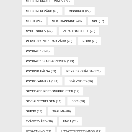
MEDICINFRIA ALTERNATIV
(72)
MEDICINFRI VÅRD
(46)
MISSBRUK
(22)
MUSIK
(24)
NEDTRAPPNING
(43)
NPF
(57)
NYHETSBREV
(49)
PARADIGMSKIFTE
(26)
PERSONCENTRERAD VÅRD
(28)
PODD
(25)
PSYKIATRI
(146)
PSYKIATRISKA DIAGNOSER
(119)
PSYKISK HÄLSA
(63)
PSYKISK OHÄLSA
(174)
PSYKOFARMAKA
(141)
SJÄLVMORD
(36)
SKYDDADE PERSONUPPGIFTER
(37)
SOCIALSTYRELSEN
(44)
SSRI
(70)
SUICID
(32)
TRAUMA
(89)
TVÅNGSVÅRD
(39)
UNGA
(24)
UTSÄTTNING
(33)
UTSÄTTNINGSSYMTOM
(22)