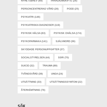
NYHETSBREV
(49)
PARADIGMSKIFTE
(26)
PERSONCENTRERAD VÅRD
(28)
PODD
(25)
PSYKIATRI
(146)
PSYKIATRISKA DIAGNOSER
(119)
PSYKISK HÄLSA
(63)
PSYKISK OHÄLSA
(174)
PSYKOFARMAKA
(141)
SJÄLVMORD
(36)
SKYDDADE PERSONUPPGIFTER
(37)
SOCIALSTYRELSEN
(44)
SSRI
(70)
SUICID
(32)
TRAUMA
(89)
TVÅNGSVÅRD
(39)
UNGA
(24)
UTSÄTTNING
(33)
UTSÄTTNINGSSYMTOM
(22)
ÅTERHÄMTNING
(76)
SÖK