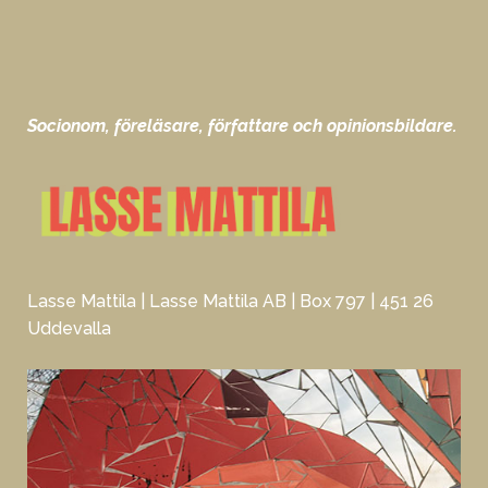
Socionom, föreläsare, författare och opinionsbildare.
Lasse Mattila | Lasse Mattila AB | Box 797 | 451 26
Uddevalla