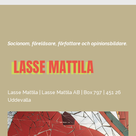
Socionom, föreläsare, författare och opinionsbildare.
Lasse Mattila | Lasse Mattila AB | Box 797 | 451 26
Uddevalla