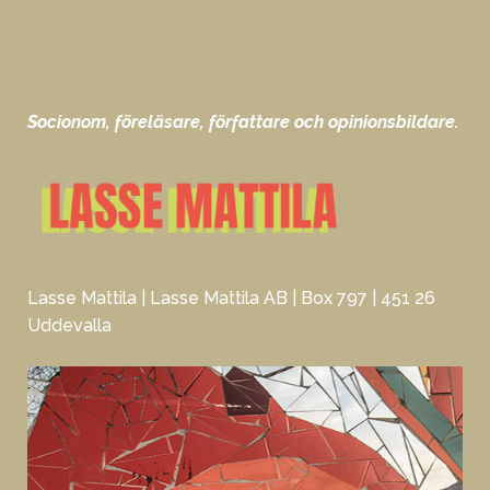
Socionom, föreläsare, författare och opinionsbildare.
Lasse Mattila | Lasse Mattila AB | Box 797 | 451 26
Uddevalla