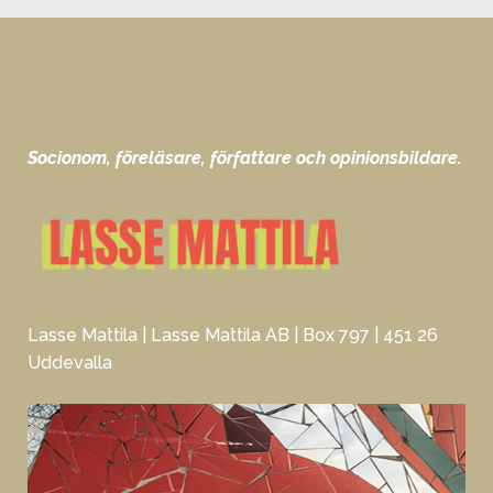
Socionom, föreläsare, författare och opinionsbildare.
Lasse Mattila | Lasse Mattila AB | Box 797 | 451 26
Uddevalla