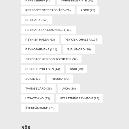
NYHETSBREV
(49)
PARADIGMSKIFTE
(26)
PERSONCENTRERAD VÅRD
(28)
PODD
(25)
PSYKIATRI
(146)
PSYKIATRISKA DIAGNOSER
(119)
PSYKISK HÄLSA
(63)
PSYKISK OHÄLSA
(174)
PSYKOFARMAKA
(141)
SJÄLVMORD
(36)
SKYDDADE PERSONUPPGIFTER
(37)
SOCIALSTYRELSEN
(44)
SSRI
(70)
SUICID
(32)
TRAUMA
(89)
TVÅNGSVÅRD
(39)
UNGA
(24)
UTSÄTTNING
(33)
UTSÄTTNINGSSYMTOM
(22)
ÅTERHÄMTNING
(76)
SÖK