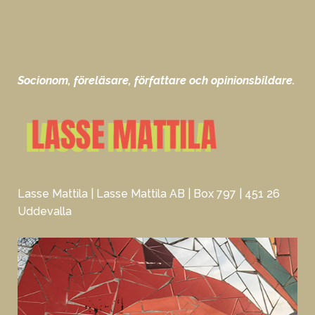
Socionom, föreläsare, författare och opinionsbildare.
Lasse Mattila | Lasse Mattila AB | Box 797 | 451 26
Uddevalla