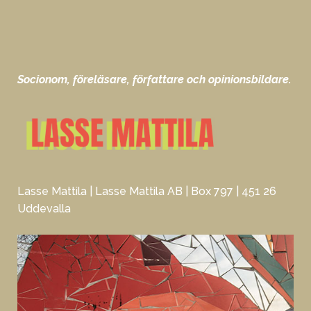
Socionom, föreläsare, författare och opinionsbildare.
Lasse Mattila | Lasse Mattila AB | Box 797 | 451 26
Uddevalla