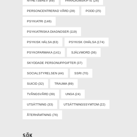
NYHETSBREV
(49)
PARADIGMSKIFTE
(26)
PERSONCENTRERAD VÅRD
(28)
PODD
(25)
PSYKIATRI
(146)
PSYKIATRISKA DIAGNOSER
(119)
PSYKISK HÄLSA
(63)
PSYKISK OHÄLSA
(174)
PSYKOFARMAKA
(141)
SJÄLVMORD
(36)
SKYDDADE PERSONUPPGIFTER
(37)
SOCIALSTYRELSEN
(44)
SSRI
(70)
SUICID
(32)
TRAUMA
(89)
TVÅNGSVÅRD
(39)
UNGA
(24)
UTSÄTTNING
(33)
UTSÄTTNINGSSYMTOM
(22)
ÅTERHÄMTNING
(76)
SÖK