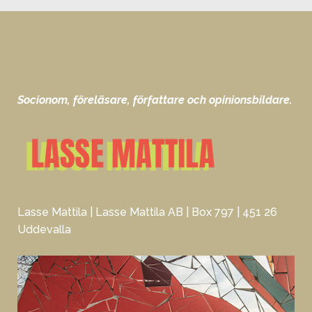
Socionom, föreläsare, författare och opinionsbildare.
Lasse Mattila | Lasse Mattila AB | Box 797 | 451 26
Uddevalla