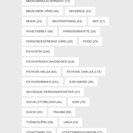
MEDICINFRIA ALTERNATIV
(72)
MEDICINFRI VÅRD
(46)
MISSBRUK
(22)
MUSIK
(24)
NEDTRAPPNING
(43)
NPF
(57)
NYHETSBREV
(49)
PARADIGMSKIFTE
(26)
PERSONCENTRERAD VÅRD
(28)
PODD
(25)
PSYKIATRI
(146)
PSYKIATRISKA DIAGNOSER
(119)
PSYKISK HÄLSA
(63)
PSYKISK OHÄLSA
(174)
PSYKOFARMAKA
(141)
SJÄLVMORD
(36)
SKYDDADE PERSONUPPGIFTER
(37)
SOCIALSTYRELSEN
(44)
SSRI
(70)
SUICID
(32)
TRAUMA
(89)
TVÅNGSVÅRD
(39)
UNGA
(24)
UTSÄTTNING
(33)
UTSÄTTNINGSSYMTOM
(22)