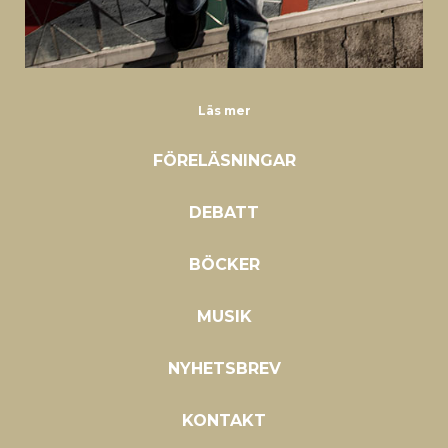
Läs mer
FÖRELÄSNINGAR
DEBATT
BÖCKER
MUSIK
NYHETSBREV
KONTAKT