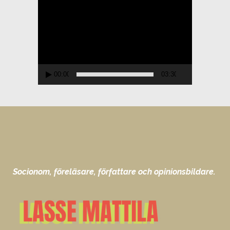
Videospelare
00:00
03:30
Socionom, föreläsare, författare och opinionsbildare.