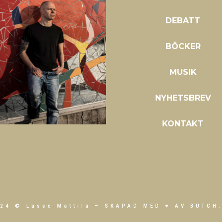
DEBATT
BÖCKER
MUSIK
NYHETSBREV
KONTAKT
24 © Lasse Mattila –
SKAPAD MED ♥ AV BUTCH