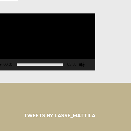
deospelare
00:00
03:30
TWEETS BY LASSE_MATTILA