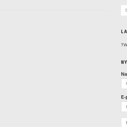
L
TW
N
N
E-