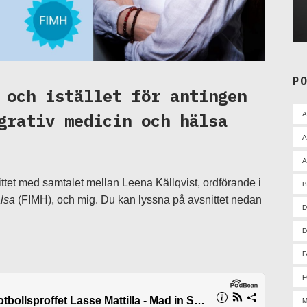
P
 och istället för antingen
grativ medicin och hälsa
A
A
ttet med samtalet mellan Leena Källqvist, ordförande i
älsa
(FIMH), och mig. Du kan lyssna på avsnittet nedan
D
D
F
F
M