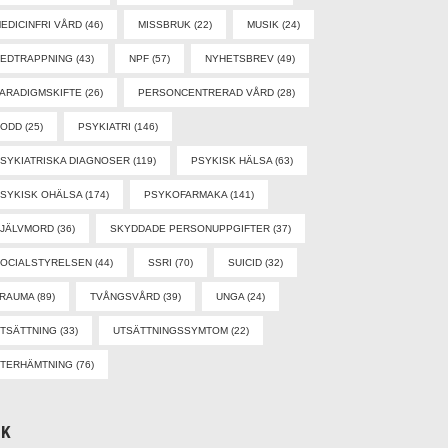
EDICINFRI VÅRD
(46)
MISSBRUK
(22)
MUSIK
(24)
EDTRAPPNING
(43)
NPF
(57)
NYHETSBREV
(49)
ARADIGMSKIFTE
(26)
PERSONCENTRERAD VÅRD
(28)
PODD
(25)
PSYKIATRI
(146)
SYKIATRISKA DIAGNOSER
(119)
PSYKISK HÄLSA
(63)
SYKISK OHÄLSA
(174)
PSYKOFARMAKA
(141)
SJÄLVMORD
(36)
SKYDDADE PERSONUPPGIFTER
(37)
OCIALSTYRELSEN
(44)
SSRI
(70)
SUICID
(32)
TRAUMA
(89)
TVÅNGSVÅRD
(39)
UNGA
(24)
TSÄTTNING
(33)
UTSÄTTNINGSSYMTOM
(22)
TERHÄMTNING
(76)
ÖK