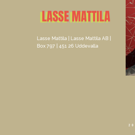
Lasse Mattila | Lasse Mattila AB |
Box 797 | 451 26 Uddevalla
20