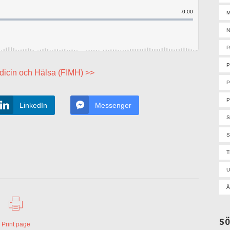
M
N
P
dicin och Hälsa (FIMH) >>
P
P
LinkedIn
Messenger
S
U
Å
S
Print page