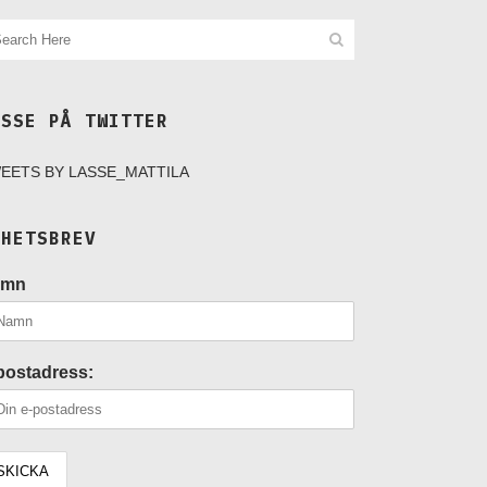
ASSE PÅ TWITTER
EETS BY LASSE_MATTILA
YHETSBREV
amn
postadress: