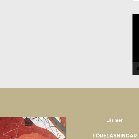
Vi
Läs mer
FÖRELÄSNINGAR