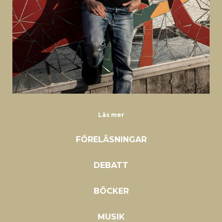
Läs mer
FÖRELÄSNINGAR
DEBATT
BÖCKER
MUSIK