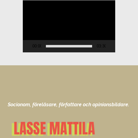
Videospelare
00:00
03:30
Socionom, föreläsare, författare och opinionsbildare.