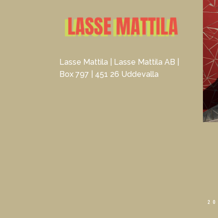
Lasse Mattila | Lasse Mattila AB |
Box 797 | 451 26 Uddevalla
20