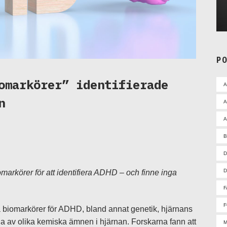
P
omarkörer” identifierade
n
A
A
D
D
markörer för att identifiera ADHD – och finne inga
F
F
a biomarkörer för ADHD, bland annat genetik, hjärnans
na av olika kemiska ämnen i hjärnan. Forskarna fann att
M