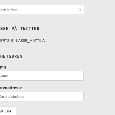
ASSE PÅ TWITTER
EETS BY LASSE_MATTILA
YHETSBREV
amn
postadress: