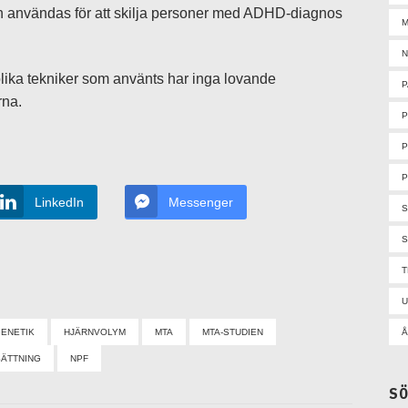
an användas för att skilja personer med ADHD-diagnos
M
N
olika tekniker som använts har inga lovande
P
rna.
P
P
LinkedIn
Messenger
S
U
Å
ENETIK
HJÄRNVOLYM
MTA
MTA-STUDIEN
SÄTTNING
NPF
S