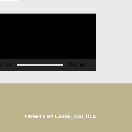
deospelare
00:00
03:30
TWEETS BY LASSE_MATTILA