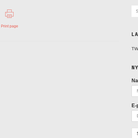
Print page
L
TW
N
N
E-