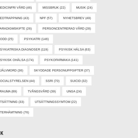
EDICINFRI VÅRD
(46)
MISSBRUK
(22)
MUSIK
(24)
EDTRAPPNING
(43)
NPF
(57)
NYHETSBREV
(49)
ARADIGMSKIFTE
(26)
PERSONCENTRERAD VÅRD
(28)
PODD
(25)
PSYKIATRI
(146)
SYKIATRISKA DIAGNOSER
(119)
PSYKISK HÄLSA
(63)
SYKISK OHÄLSA
(174)
PSYKOFARMAKA
(141)
SJÄLVMORD
(36)
SKYDDADE PERSONUPPGIFTER
(37)
OCIALSTYRELSEN
(44)
SSRI
(70)
SUICID
(32)
TRAUMA
(89)
TVÅNGSVÅRD
(39)
UNGA
(24)
TSÄTTNING
(33)
UTSÄTTNINGSSYMTOM
(22)
TERHÄMTNING
(76)
ÖK