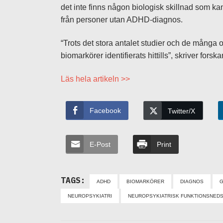
det inte finns någon biologisk skillnad som k
från personer utan ADHD-diagnos.
“Trots det stora antalet studier och de många 
biomarkörer identifierats hittills”, skriver forska
Läs hela artikeln >>
Facebook
Twitter/X
E-Post
Print
TAGS:
ADHD
BIOMARKÖRER
DIAGNOS
G
NEUROPSYKIATRI
NEUROPSYKIATRISK FUNKTIONSNED