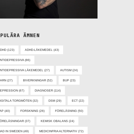
OPULÄRA ÄMNEN
ADHD
(123)
ADHD-LÄKEMEDEL
(43)
NTIDEPRESSIVA
(86)
NTIDEPRESSIVA LÄKEMEDEL
(27)
AUTISM
(24)
BARN
(27)
BIVERKNINGAR
(52)
BUP
(23)
EPRESSION
(67)
DIAGNOSER
(114)
IGITALA TORGMÖTEN
(32)
DSM
(29)
ECT
(22)
AP
(40)
FORSKNING
(26)
FÖRELÄSNING
(50)
ÖRELÄSNINGAR
(37)
KEMISK OBALANS
(24)
AD IN SWEDEN
(49)
MEDICINFRIA ALTERNATIV
(72)