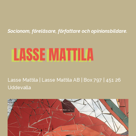
Socionom, föreläsare, författare och opinionsbildare.
Lasse Mattila | Lasse Mattila AB | Box 797 | 451 26
Uddevalla