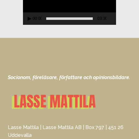
00:00
03:30
Socionom, föreläsare, författare och opinionsbildare.
Lasse Mattila | Lasse Mattila AB | Box 797 | 451 26
Uddevalla