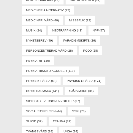
KEMISK OBALANS
(24)
MAD IN SWEDEN
(49)
MEDICINFRIA ALTERNATIV
(72)
MEDICINFRI VÅRD
(46)
MISSBRUK
(22)
MUSIK
(24)
NEDTRAPPNING
(43)
NPF
(57)
NYHETSBREV
(49)
PARADIGMSKIFTE
(26)
PERSONCENTRERAD VÅRD
(28)
PODD
(25)
PSYKIATRI
(146)
PSYKIATRISKA DIAGNOSER
(119)
PSYKISK HÄLSA
(63)
PSYKISK OHÄLSA
(174)
PSYKOFARMAKA
(141)
SJÄLVMORD
(36)
SKYDDADE PERSONUPPGIFTER
(37)
SOCIALSTYRELSEN
(44)
SSRI
(70)
SUICID
(32)
TRAUMA
(89)
TVÅNGSVÅRD
(39)
UNGA
(24)