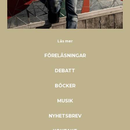
Läs mer
FÖRELÄSNINGAR
DEBATT
BÖCKER
MUSIK
NYHETSBREV