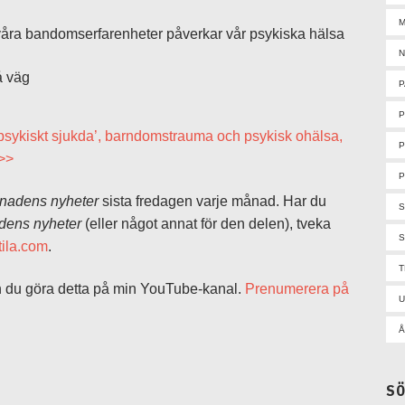
M
åra bandomserfarenheter påverkar vår psykiska hälsa
N
å väg
P
’psykiskt sjukda’, barndomstrauma och psykisk ohälsa,
P
 >>
P
nadens nyheter
sista fredagen varje månad. Har du
ens nyheter
(eller något annat för den delen), tveka
S
ila.com
.
 du göra detta på min YouTube-kanal.
Prenumerera på
U
Å
S