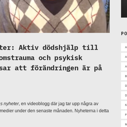
P
ter: Aktiv dödshjälp till
omstrauma och psykisk
A
sar att förändringen är på
A
D
D
 nyheter
, en videoblogg där jag tar upp några av
F
 medier under den senaste månaden. Nyheterna i detta
F
M