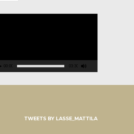
deospelare
00:00
03:30
TWEETS BY LASSE_MATTILA