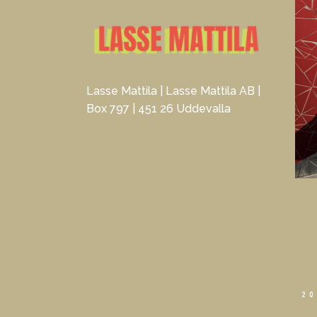
Lasse Mattila | Lasse Mattila AB |
Box 797 | 451 26 Uddevalla
20