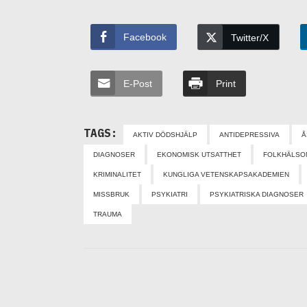
Facebook
Twitter/X
E-Post
Print
TAGS:
AKTIV DÖDSHJÄLP
ANTIDEPRESSIVA
Å
DIAGNOSER
EKONOMISK UTSATTHET
FOLKHÄLSO
KRIMINALITET
KUNGLIGA VETENSKAPSAKADEMIEN
MISSBRUK
PSYKIATRI
PSYKIATRISKA DIAGNOSER
TRAUMA