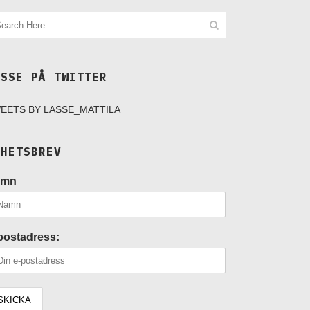
ASSE PÅ TWITTER
EETS BY LASSE_MATTILA
YHETSBREV
amn
postadress: