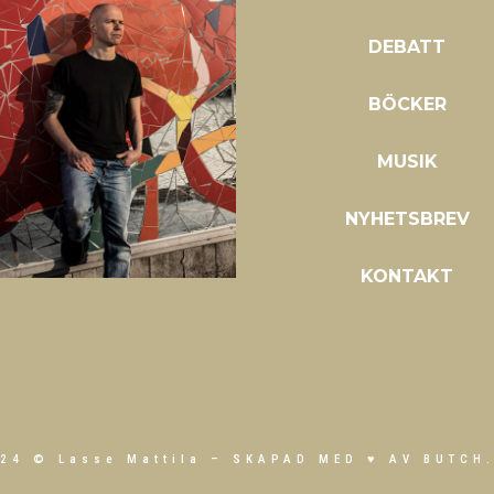
DEBATT
BÖCKER
MUSIK
NYHETSBREV
KONTAKT
24 © Lasse Mattila –
SKAPAD MED ♥ AV BUTCH