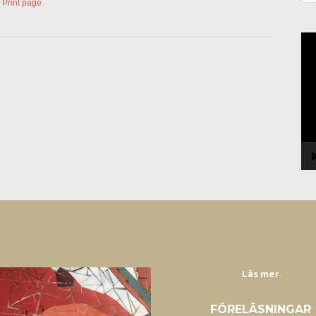
Print page
Vi
Läs mer
FÖRELÄSNINGAR