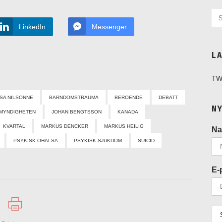
LinkedIn
Messenger
L
TW
SA NILSONNE
BARNDOMSTRAUMA
BEROENDE
DEBATT
N
MYNDIGHETEN
JOHAN BENGTSSON
KANADA
KVARTAL
MARKUS DENCKER
MARKUS HEILIG
N
PSYKISK OHÄLSA
PSYKISK SJUKDOM
SUICID
E-