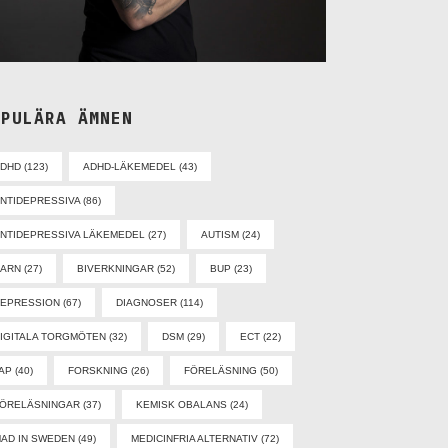
OPULÄRA ÄMNEN
ADHD
(123)
ADHD-LÄKEMEDEL
(43)
NTIDEPRESSIVA
(86)
NTIDEPRESSIVA LÄKEMEDEL
(27)
AUTISM
(24)
BARN
(27)
BIVERKNINGAR
(52)
BUP
(23)
EPRESSION
(67)
DIAGNOSER
(114)
IGITALA TORGMÖTEN
(32)
DSM
(29)
ECT
(22)
AP
(40)
FORSKNING
(26)
FÖRELÄSNING
(50)
ÖRELÄSNINGAR
(37)
KEMISK OBALANS
(24)
AD IN SWEDEN
(49)
MEDICINFRIA ALTERNATIV
(72)