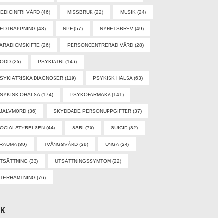
EDICINFRI VÅRD
(46)
MISSBRUK
(22)
MUSIK
(24)
EDTRAPPNING
(43)
NPF
(57)
NYHETSBREV
(49)
ARADIGMSKIFTE
(26)
PERSONCENTRERAD VÅRD
(28)
PODD
(25)
PSYKIATRI
(146)
SYKIATRISKA DIAGNOSER
(119)
PSYKISK HÄLSA
(63)
SYKISK OHÄLSA
(174)
PSYKOFARMAKA
(141)
SJÄLVMORD
(36)
SKYDDADE PERSONUPPGIFTER
(37)
OCIALSTYRELSEN
(44)
SSRI
(70)
SUICID
(32)
TRAUMA
(89)
TVÅNGSVÅRD
(39)
UNGA
(24)
TSÄTTNING
(33)
UTSÄTTNINGSSYMTOM
(22)
TERHÄMTNING
(76)
ÖK