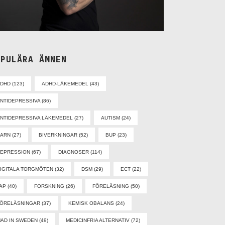
OPULÄRA ÄMNEN
ADHD
(123)
ADHD-LÄKEMEDEL
(43)
NTIDEPRESSIVA
(86)
NTIDEPRESSIVA LÄKEMEDEL
(27)
AUTISM
(24)
BARN
(27)
BIVERKNINGAR
(52)
BUP
(23)
EPRESSION
(67)
DIAGNOSER
(114)
IGITALA TORGMÖTEN
(32)
DSM
(29)
ECT
(22)
AP
(40)
FORSKNING
(26)
FÖRELÄSNING
(50)
ÖRELÄSNINGAR
(37)
KEMISK OBALANS
(24)
AD IN SWEDEN
(49)
MEDICINFRIA ALTERNATIV
(72)