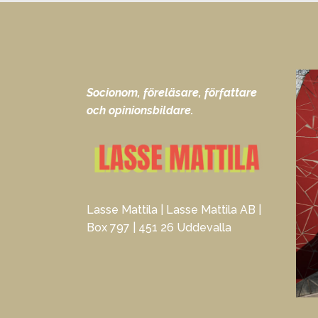
Socionom, föreläsare, författare
och opinionsbildare.
Lasse Mattila | Lasse Mattila AB |
Box 797 | 451 26 Uddevalla