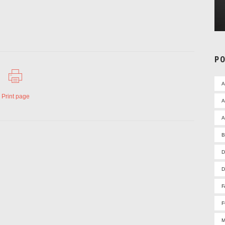
P
Print page
A
A
D
D
F
F
M