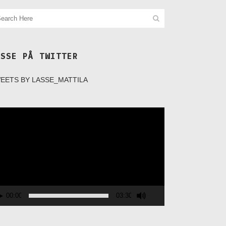
ASSE PÅ TWITTER
EETS BY LASSE_MATTILA
deospelare
00:00
03:30