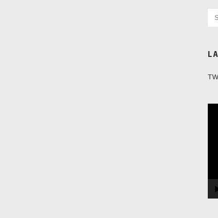
L
TW
Vi