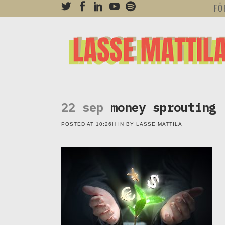
FÖ
22 sep
money sprouting
POSTED AT 10:26H
IN
BY
LASSE MATTILA