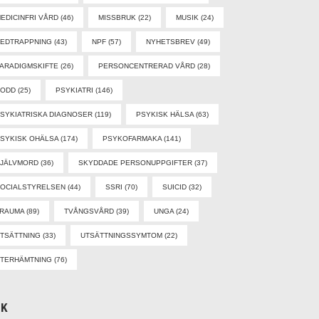
EDICINFRI VÅRD
(46)
MISSBRUK
(22)
MUSIK
(24)
EDTRAPPNING
(43)
NPF
(57)
NYHETSBREV
(49)
ARADIGMSKIFTE
(26)
PERSONCENTRERAD VÅRD
(28)
PODD
(25)
PSYKIATRI
(146)
SYKIATRISKA DIAGNOSER
(119)
PSYKISK HÄLSA
(63)
SYKISK OHÄLSA
(174)
PSYKOFARMAKA
(141)
SJÄLVMORD
(36)
SKYDDADE PERSONUPPGIFTER
(37)
OCIALSTYRELSEN
(44)
SSRI
(70)
SUICID
(32)
TRAUMA
(89)
TVÅNGSVÅRD
(39)
UNGA
(24)
TSÄTTNING
(33)
UTSÄTTNINGSSYMTOM
(22)
TERHÄMTNING
(76)
ÖK