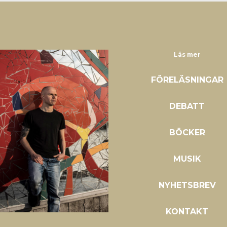
Läs mer
FÖRELÄSNINGAR
DEBATT
BÖCKER
MUSIK
NYHETSBREV
KONTAKT