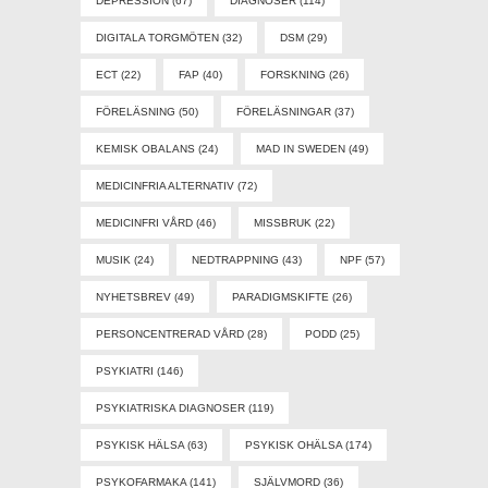
DEPRESSION
(67)
DIAGNOSER
(114)
DIGITALA TORGMÖTEN
(32)
DSM
(29)
ECT
(22)
FAP
(40)
FORSKNING
(26)
FÖRELÄSNING
(50)
FÖRELÄSNINGAR
(37)
KEMISK OBALANS
(24)
MAD IN SWEDEN
(49)
MEDICINFRIA ALTERNATIV
(72)
MEDICINFRI VÅRD
(46)
MISSBRUK
(22)
MUSIK
(24)
NEDTRAPPNING
(43)
NPF
(57)
NYHETSBREV
(49)
PARADIGMSKIFTE
(26)
PERSONCENTRERAD VÅRD
(28)
PODD
(25)
PSYKIATRI
(146)
PSYKIATRISKA DIAGNOSER
(119)
PSYKISK HÄLSA
(63)
PSYKISK OHÄLSA
(174)
PSYKOFARMAKA
(141)
SJÄLVMORD
(36)