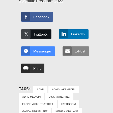
Scientific Freedom; 2022.
Facebook
LinkedIn
Twitter/X
Messenger
E-Post
Print
TAGS:
ADHD
ADHD-LÄKEMEDEL
ADHD-MEDICIN
DISKRIMINERING
EKONOMISK UTSATTHET
FATTIGDOM
GÄNGKRIMINALITET
KEMISK OBALANS