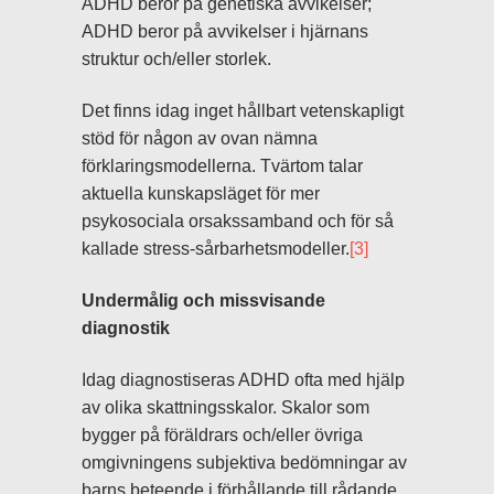
ADHD beror på genetiska avvikelser;
ADHD beror på avvikelser i hjärnans
struktur och/eller storlek.
Det finns idag inget hållbart vetenskapligt
stöd för någon av ovan nämna
förklaringsmodellerna. Tvärtom talar
aktuella kunskapsläget för mer
psykosociala orsakssamband och för så
kallade stress-sårbarhetsmodeller.
[3]
Undermålig och missvisande
diagnostik
Idag diagnostiseras ADHD ofta med hjälp
av olika skattningsskalor. Skalor som
bygger på föräldrars och/eller övriga
omgivningens subjektiva bedömningar av
barns beteende i förhållande till rådande