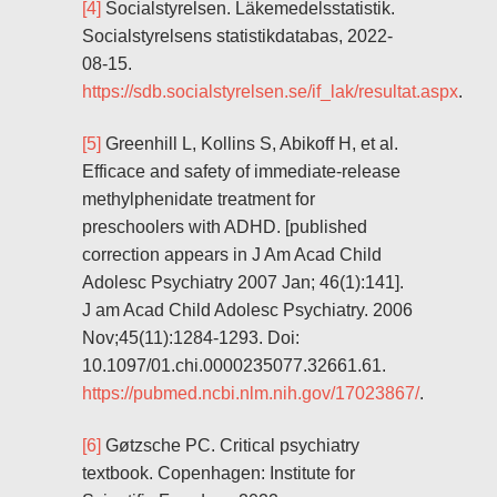
[4]
Socialstyrelsen. Läkemedelsstatistik.
Socialstyrelsens statistikdatabas, 2022-
08-15.
https://sdb.socialstyrelsen.se/if_lak/resultat.aspx
.
[5]
Greenhill L, Kollins S, Abikoff H, et al.
Efficace and safety of immediate-release
methylphenidate treatment for
preschoolers with ADHD. [published
correction appears in J Am Acad Child
Adolesc Psychiatry 2007 Jan; 46(1):141].
J am Acad Child Adolesc Psychiatry. 2006
Nov;45(11):1284-1293. Doi:
10.1097/01.chi.0000235077.32661.61.
https://pubmed.ncbi.nlm.nih.gov/17023867/
.
[6]
Gøtzsche PC. Critical psychiatry
textbook. Copenhagen: Institute for