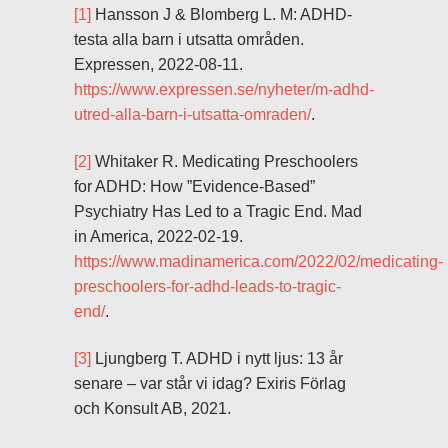
[1]
Hansson J & Blomberg L. M: ADHD-
testa alla barn i utsatta områden.
Expressen, 2022-08-11.
https://www.expressen.se/nyheter/m-adhd-
utred-alla-barn-i-utsatta-omraden/
.
[2]
Whitaker R. Medicating Preschoolers
for ADHD: How ”Evidence-Based”
Psychiatry Has Led to a Tragic End. Mad
in America, 2022-02-19.
https://www.madinamerica.com/2022/02/medicating-
preschoolers-for-adhd-leads-to-tragic-
end/
.
[3]
Ljungberg T. ADHD i nytt ljus: 13 år
senare – var står vi idag? Exiris Förlag
och Konsult AB, 2021.