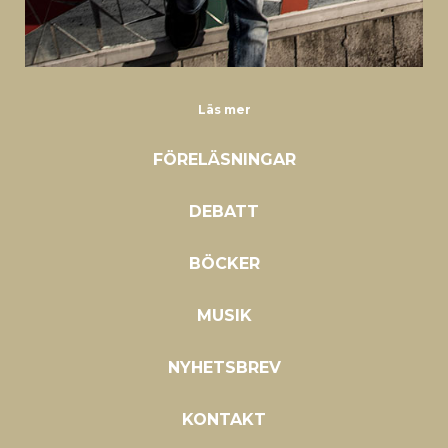
Läs mer
FÖRELÄSNINGAR
DEBATT
BÖCKER
MUSIK
NYHETSBREV
KONTAKT