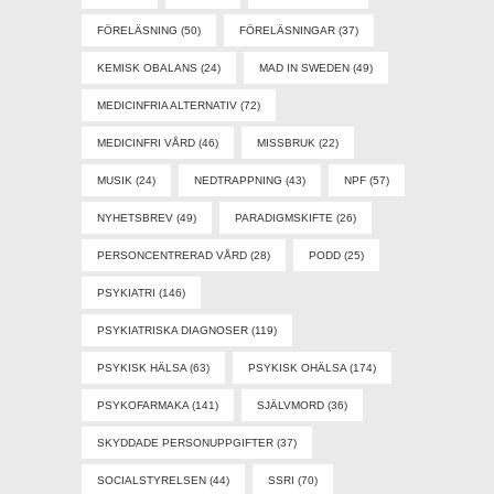
FÖRELÄSNING
(50)
FÖRELÄSNINGAR
(37)
KEMISK OBALANS
(24)
MAD IN SWEDEN
(49)
MEDICINFRIA ALTERNATIV
(72)
MEDICINFRI VÅRD
(46)
MISSBRUK
(22)
MUSIK
(24)
NEDTRAPPNING
(43)
NPF
(57)
NYHETSBREV
(49)
PARADIGMSKIFTE
(26)
PERSONCENTRERAD VÅRD
(28)
PODD
(25)
PSYKIATRI
(146)
PSYKIATRISKA DIAGNOSER
(119)
PSYKISK HÄLSA
(63)
PSYKISK OHÄLSA
(174)
PSYKOFARMAKA
(141)
SJÄLVMORD
(36)
SKYDDADE PERSONUPPGIFTER
(37)
SOCIALSTYRELSEN
(44)
SSRI
(70)