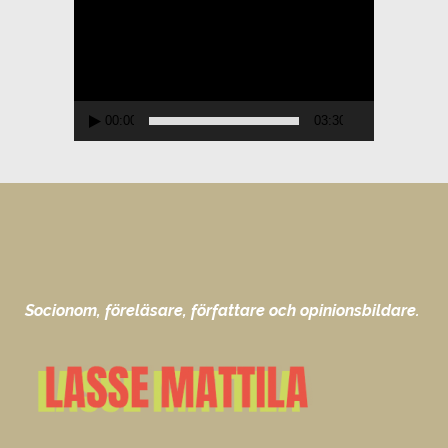
00:00
03:30
Socionom, föreläsare, författare och opinionsbildare.