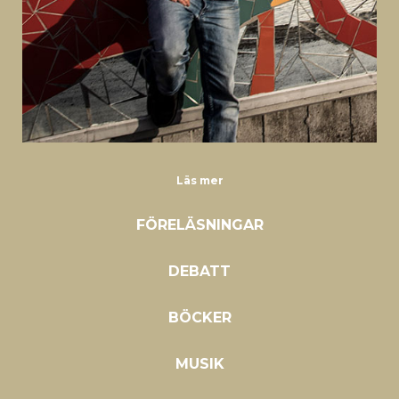
Läs mer
FÖRELÄSNINGAR
DEBATT
BÖCKER
MUSIK