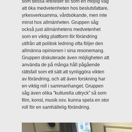
som dessa lett/leder till som en möjlig väg
att öka medvetenheten hos beslutsfattare,
yrkesverksamma, vårdsökande, men inte
minst hos allmänheten. Gruppen såg
också just allmänhetens medvetenhet
som en viktig plattform för förändring
utifrån att politisk ledning ofta följer den
allmänna opinionen i sina resonemang.
Gruppen diskuterade även möjligheten att
använda de på många håll pågående
rättsfall som ett sätt att synliggöra vikten
av förändring, och att även forskning har
en viktig roll i sammanhanget. Gruppen
såg även olika ”kulturella uttryck” så som
film, konst, musik osv. kunna spela en stor
roll för en samhällelig förändring.