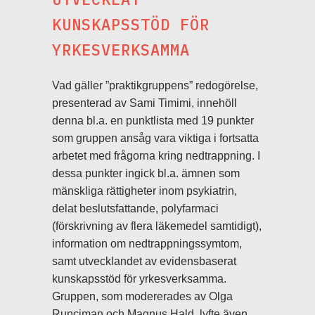
KUNSKAPSSTÖD FÖR
YRKESVERKSAMMA
Vad gäller ”praktikgruppens” redogörelse,
presenterad av Sami Timimi, innehöll
denna bl.a. en punktlista med 19 punkter
som gruppen ansåg vara viktiga i fortsatta
arbetet med frågorna kring nedtrappning. I
dessa punkter ingick bl.a. ämnen som
mänskliga rättigheter inom psykiatrin,
delat beslutsfattande, polyfarmaci
(förskrivning av flera läkemedel samtidigt),
information om nedtrappningssymtom,
samt utvecklandet av evidensbaserat
kunskapsstöd för yrkesverksamma.
Gruppen, som modererades av Olga
Runciman och Magnus Hald, lyfte även