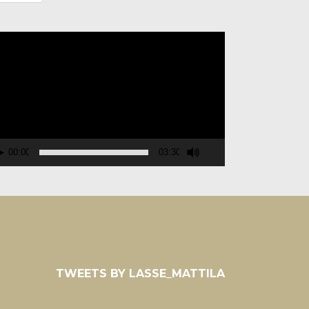
deospelare
00:00
03:30
TWEETS BY LASSE_MATTILA