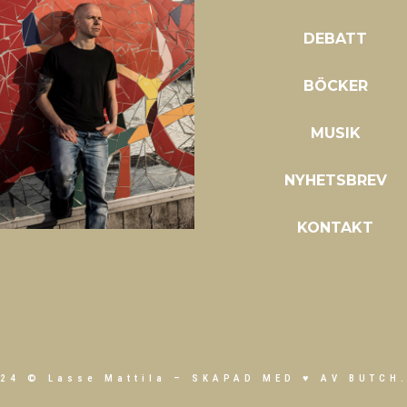
DEBATT
BÖCKER
MUSIK
NYHETSBREV
KONTAKT
24 © Lasse Mattila –
SKAPAD MED ♥ AV BUTCH