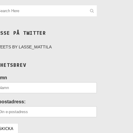
ASSE PÅ TWITTER
EETS BY LASSE_MATTILA
YHETSBREV
amn
postadress: