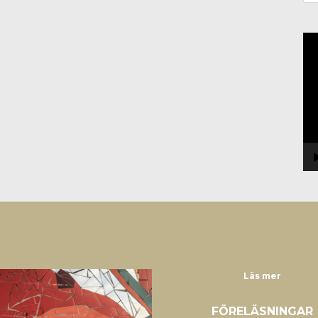
Vi
Läs mer
FÖRELÄSNINGAR