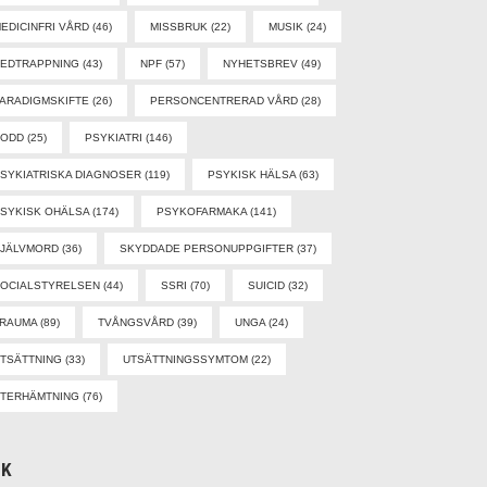
EDICINFRI VÅRD
(46)
MISSBRUK
(22)
MUSIK
(24)
EDTRAPPNING
(43)
NPF
(57)
NYHETSBREV
(49)
ARADIGMSKIFTE
(26)
PERSONCENTRERAD VÅRD
(28)
PODD
(25)
PSYKIATRI
(146)
SYKIATRISKA DIAGNOSER
(119)
PSYKISK HÄLSA
(63)
SYKISK OHÄLSA
(174)
PSYKOFARMAKA
(141)
SJÄLVMORD
(36)
SKYDDADE PERSONUPPGIFTER
(37)
OCIALSTYRELSEN
(44)
SSRI
(70)
SUICID
(32)
TRAUMA
(89)
TVÅNGSVÅRD
(39)
UNGA
(24)
TSÄTTNING
(33)
UTSÄTTNINGSSYMTOM
(22)
TERHÄMTNING
(76)
ÖK