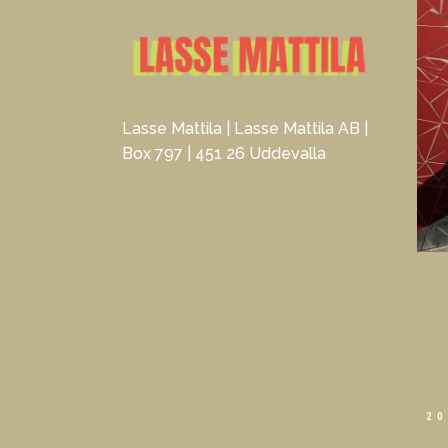
Lasse Mattila | Lasse Mattila AB |
Box 797 | 451 26 Uddevalla
20