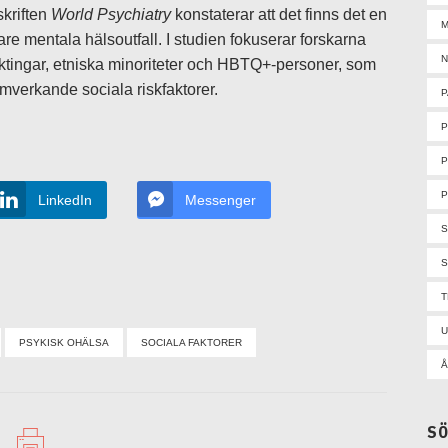
skriften
World Psychiatry
konstaterar att det finns det en
M
re mentala hälsoutfall. I studien fokuserar forskarna
N
yktingar, etniska minoriteter och HBTQ+-personer, som
samverkande sociala riskfaktorer.
P
P
P
LinkedIn
Messenger
S
U
PSYKISK OHÄLSA
SOCIALA FAKTORER
Å
S