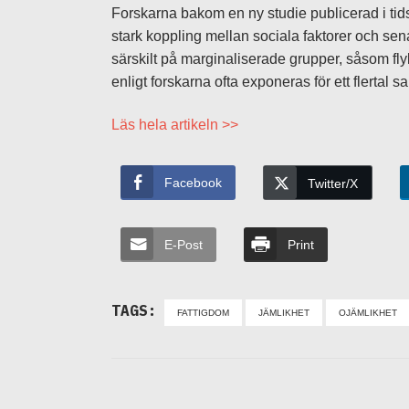
Forskarna bakom en ny studie publicerad i tid
stark koppling mellan sociala faktorer och sena
särskilt på marginaliserade grupper, såsom fl
enligt forskarna ofta exponeras för ett flertal 
Läs hela artikeln >>
Facebook
Twitter/X
E-Post
Print
TAGS:
FATTIGDOM
JÄMLIKHET
OJÄMLIKHET