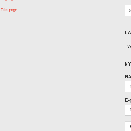
Print page
L
TW
N
N
E-