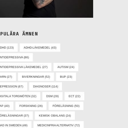
OPULÄRA ÄMNEN
ADHD
(123)
ADHD-LÄKEMEDEL
(43)
NTIDEPRESSIVA
(86)
NTIDEPRESSIVA LÄKEMEDEL
(27)
AUTISM
(24)
BARN
(27)
BIVERKNINGAR
(52)
BUP
(23)
EPRESSION
(67)
DIAGNOSER
(114)
IGITALA TORGMÖTEN
(32)
DSM
(29)
ECT
(22)
AP
(40)
FORSKNING
(26)
FÖRELÄSNING
(50)
ÖRELÄSNINGAR
(37)
KEMISK OBALANS
(24)
AD IN SWEDEN
(49)
MEDICINFRIA ALTERNATIV
(72)