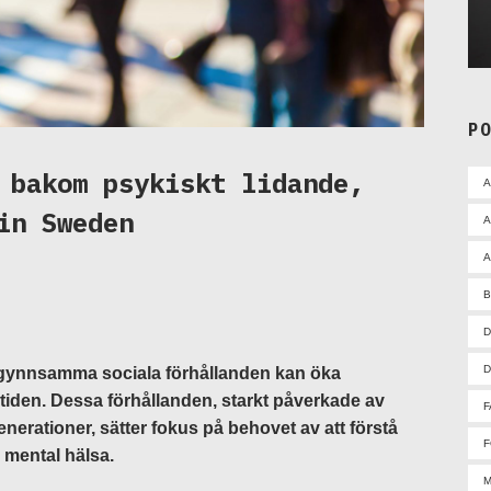
P
 bakom psykiskt lidande,
in Sweden
A
A
D
D
 ogynnsamma sociala förhållanden kan öka
stiden. Dessa förhållanden, starkt påverkade av
F
enerationer, sätter fokus på behovet av att förstå
F
e mental hälsa.
M