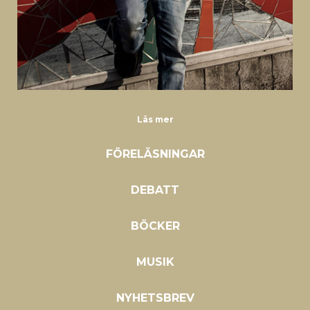
Läs mer
FÖRELÄSNINGAR
DEBATT
BÖCKER
MUSIK
NYHETSBREV