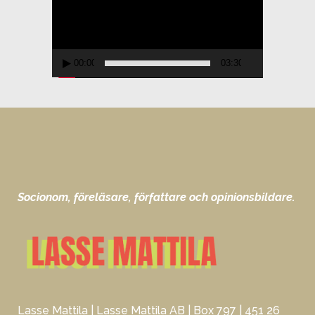
00:00
03:30
Socionom, föreläsare, författare och opinionsbildare.
Lasse Mattila | Lasse Mattila AB | Box 797 | 451 26